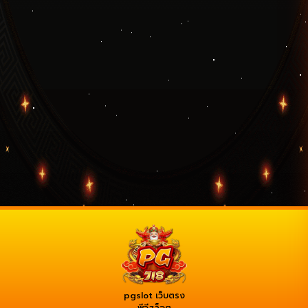
article
superpg1688 โลกออนไลน์ของ
การเดิมพันแห่งความสนุก
11 เมษายน 2024
สัมผัสประสบการณ์การปั่นสล็อตออนไลน์ใน superpg1688
ภายใต้โลกของเกมคาสิโนออนไลน์ มีเกมสล็อตที่เต็มไปด้วย
ความสนุกสนานและโอกาสในการชนะที่น่าตื่นเต้น และในเว็บไซต์
superpg1688 คุณจะได้พบกับประสบการณ์การเล่นสล็อตที่
ไม่ซ้ำซากนัก ด้วยความคล้ายคลึงกับการเดินทางผจญภัยที่ไม่มี
ที่สิ้นสุด superpg1688 ทางเข้า จะท […]
pgslot เว็บตรง