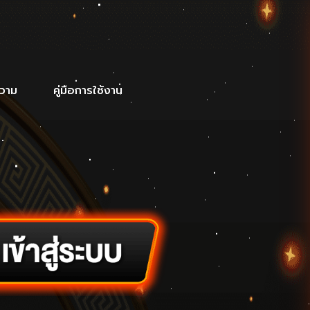
วาม
คู่มือการใช้งาน