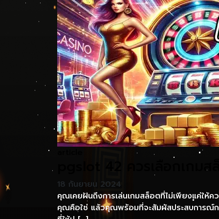
article
pgslot 42 ควรเลือกเกมสล็อตท
18 กันยายน 2024
คุณเคยฝันถึงการเล่นเกมสล็อตที่ไม่เพียงแค่ใ
คุณคือใช่ แล้วคุณพร้อมที่จะสัมผัสประสบการณ์กา