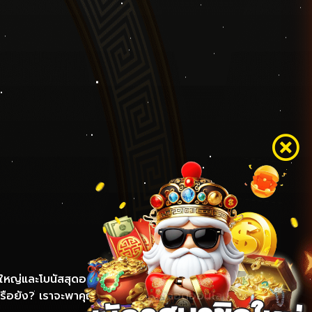
วัลใหญ่และโบนัสสุดอลังการไหม? หากคำตอบของ
ดหรือยัง? เราจะพาคุณไปรู้จักกับเกมสล็อตออนไลน์