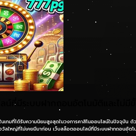
์ที่มีระบบฝากถอนอัตโนมัติและไม่มีขั้
นเกมที่ได้รับความนิยมสูงสุดในวงการคาสิโนออนไลน์ในปัจจุบัน ด
ใหญ่ที่ไม่เคยมีมาก่อน เว็บสล็อตออนไลน์ที่มีระบบฝากถอนอัตโนมัติ