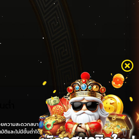
นต่ำ
้วยความสะดวกสบายในการเล่นจากทุกที่ทุกเวลา
และไม่มีขั้นต่ำได้กลายเป็นตัวเลือกที่นักเดิมพัน