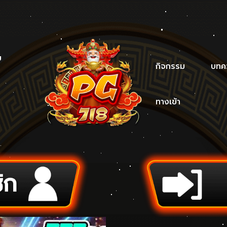
บ
กิจกรรม
บทค
ทางเข้า