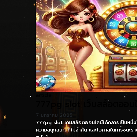
article
777pg slot เว็บสล็อตออนไลน
7 มกราคม 2025
777pg slot เกมสล็อตออนไลน์ได้กลายเป็นหนึ่งใ
ความสนุกสนานที่ไม่จำกัด และโอกาสในการชนะรางวัล