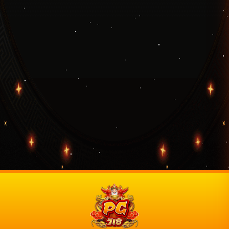
article
pg888 เว็บตรง ด้วยการฝาก-ถอน
ผ่านทรูวอเลทที่ไม่มีขั้นต่ำระบบออโต้
24 ตุลาคม 2024
ยุคดิจิทัลที่เทคโนโลยีเข้ามามีบทบาทสำคัญในชีวิตประจำวัน
การเล่นเกมสล็อตออนไลน์ก็ได้รับความนิยมอย่างแพร่หลาย
pg888 เว็บตรง เป็นหนึ่งในเว็บไซต์ที่มาแรงและเป็นที่นิยมมาก
ที่สุด ด้วยความสะดวกสบายที่มาพร้อมกับการให้บริการผ่าน
เว็บตรง ไม่ผ่านเอเย่นต์ การฝาก-ถอนผ่านทรูวอเลทที่ไม่มีขั้น
ต่ำ และระบบอัตโนมัติที่ […]