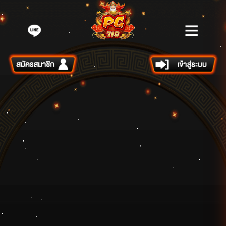
https://www.pgheng99.ai/
article
pgslot ฝากทรูวอลเลท เกมสล็อต
แตกง่าย รองรับทุกอุปกรณ์