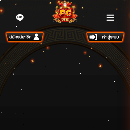
https://www.pgheng99.ai/
article
pgslot ออนไลน์ สมัครสมาชิกวันนี้
รับโปรโมชั่นพิเศษทันที!