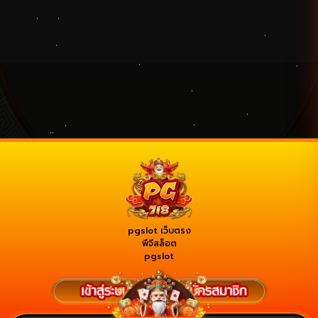
ง่าย
16 ตุลาคม 2025
pgslot เกมแตกหนัก เวลามีเพื่อนถามว่า “PG SLOT มันดี
ตรงไหน” ผมมักตอบง่าย ๆ ว่า ดีไซน์โมเมนต์ลุ้นเก่ง ภาพสวย
เสียงชวนอิน จังหวะเกมไม่ปล่อยให้เหงา แต่สิ่งที่ทำให้ “คุ้ม”
จริง ๆ ไม่ใช่ธีมเกม—คือ วินัย + การเลือกเกมให้เข้ากับนิสัยเรา
บทความนี้สรุปทุกอย่างที่ผมใช้เอง เวลาอยากเล่นเพลิน ๆ
โดยไม่หัวร้อนและยั […]
pgslot เว็บตรง
พีจีสล็อต
pgslot