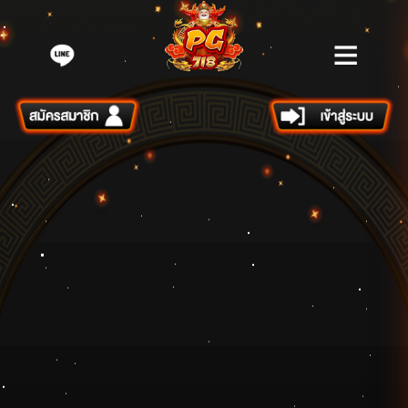
https://www.pgheng99.ai/
article
ค่ายเกม pgslot ดีไหม เกมสล็อต
จากค่ายดังอย่าง PGSlot ล่ารางวัล