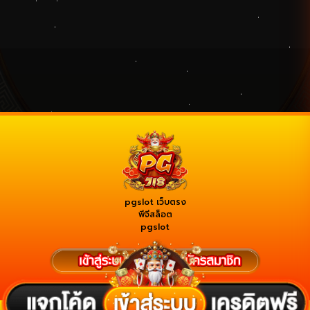
29 สิงหาคม 2025
pgslot เล่นยังไง? คู่มือมือใหม่ พร้อมเทคนิคทำเงิน สล็อต
แตกง่าย ทดลองเล่นฟรี เกมสล็อตออนไลน์ หรือที่หลายคน
รู้จักในชื่อ pgslot เป็นเกมเดิมพันยอดนิยมที่ได้รับความนิยม
อย่างรวดเร็วในไทยและต่างประเทศ ด้วยความหลากหลาย
ของธีมเกม ฟีเจอร์สุดล้ำ และโอกาสทำเงินสูง ทำให้หลายคน
สงสัยว่า pgslot เล่นยังไง pgslot เป็น […]
pgslot เว็บตรง
พีจีสล็อต
pgslot