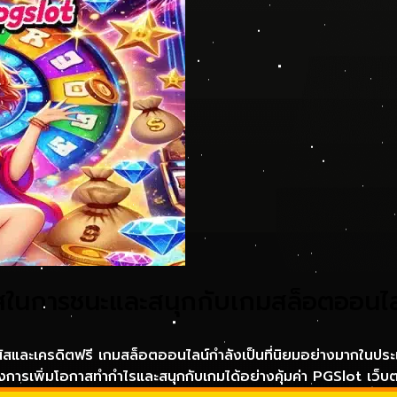
กาสในการชนะและสนุกกับเกมสล็อตออนไล
นัสและเครดิตฟรี เกมสล็อตออนไลน์กำลังเป็นที่นิยมอย่างมากในประเทศ
ต้องการเพิ่มโอกาสทำกำไรและสนุกกับเกมได้อย่างคุ้มค่า PGSlot เว็บ