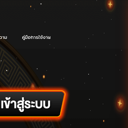
วาม
คู่มือการใช้งาน