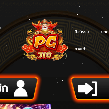
บ
กิจกรรม
บทค
ทางเข้า