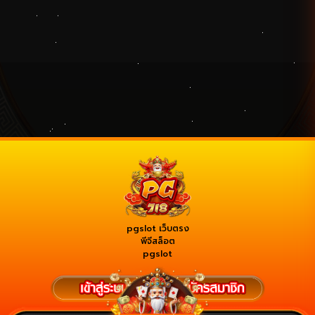
หยุด
12 มิถุนายน 2025
pgslot ไม่มีขั้นต่ำ แพลตฟอร์มที่ออกแบบมาเพื่อพัฒนาความ
สามารถและความมั่นใจในการเดิมพันสำหรับผู้เล่นทุกระดับ
pgslot ได้กลายเป็นหนึ่งในแพลตฟอร์มเกมสล็อตออนไลน์ที่
ได้รับความนิยมอย่างรวดเร็ว ด้วยระบบที่ใช้งานง่าย ความ
เสถียรสูง และความหลากหลายของเกมที่ตอบโจทย์ผู้เล่นทุก
กลุ่ม โดยเฉพาะความพิเศษที่น่าสนใจอย่ […]
pgslot เว็บตรง
พีจีสล็อต
pgslot