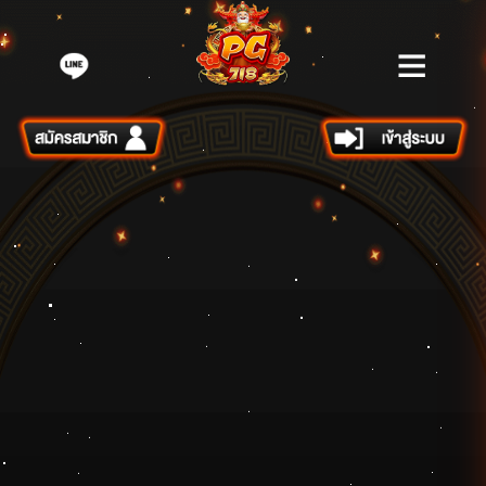
https://www.pgheng99.ai/
article
pgslot ไม่มีขั้นต่ำ ฝาก-ถอน
อัตโนมัติ ตลอด 24 ชั่วโมง ไม่มีวัน