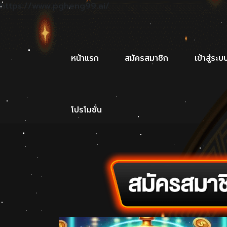
https://www.pgheng99.ai/
หน้าแรก
สมัครสมาชิก
เข้าสู่ระบ
โปรโมชั่น