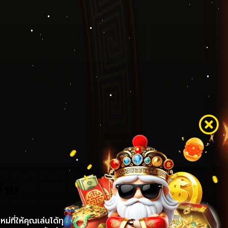
่าย
ี่ให้คุณเล่นได้ทุกที่ทุกเวลา พร้อมโอกาสทำ