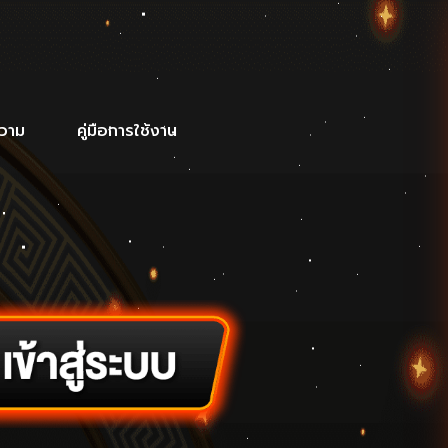
วาม
คู่มือการใช้งาน