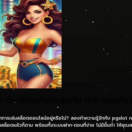
ที่มาพร้อมโบนัสสุดคุ้ม ฝาก-ถอนที่ง่
ารเล่นสล็อตออนไลน์อยู่หรือไม่? ลองทำความรู้จักกับ pgslot ngo
ล็อตแล้วก็ตาม พร้อมทั้งระบบฝาก-ถอนที่ง่าย ไม่มีขั้นต่ำ ให้คุณ