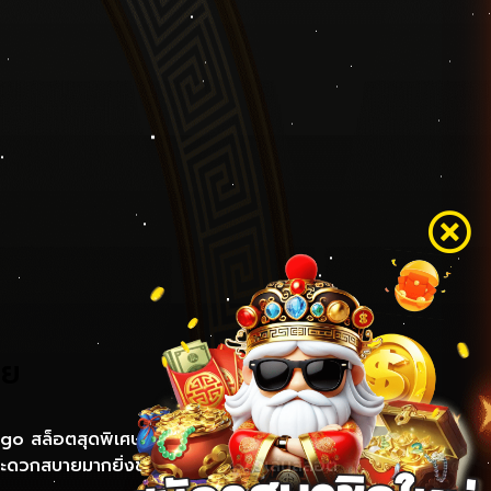
าย
 สล็อตสุดพิเศษ ที่มาพร้อมโบนัสสุดคุ้ม ไม่ว่า
สะดวกสบายมากยิ่งขึ้น ในปัจจุบันการเล่นสล็อต