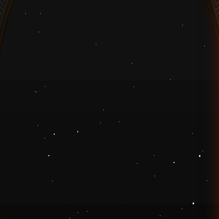
รวดเร็ว
27 มีนาคม 2025
เว็บ pgslot คือหนึ่งในเว็บเกมสล็อตออนไลน์ที่ได้รับความ
นิยมอย่างมากในหมู่นักพนัน ด้วยการให้บริการเกมที่มีความ
หลากหลายและคุณภาพสูง ผู้เล่นสามารถเพลิดเพลินไปกับการ
เล่นเกมสล็อตที่มีกราฟิกสวยงาม และเสียงประกอบที่สร้าง
บรรยากาศสมจริงได้อย่างเต็มที่ จุดเด่นของ PGSlot คือ
ระบบการเดิมพันที่ไม่มีขั้นต่ำ ซึ่งเหม […]