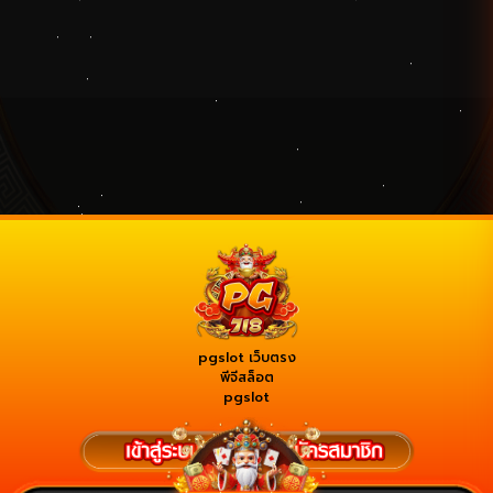
ระบบ
8 กันยายน 2025
เล่นเกมสล็อตออนไลน์กับ pgslot123 เว็บตรง แตกง่าย
สมัครฟรี รับโบนัสและเครดิตฟรีล่าสุด ทดลองเล่นฟรีทุกเกม
การเล่นสล็อตออนไลน์กลายเป็นหนึ่งในกิจกรรมที่ได้รับความ
นิยมสูงสุดในวงการเกมออนไลน์ และหนึ่งในแพลตฟอร์มที่ผู้
เล่นทั่วโลกต่างให้ความสนใจคือ pgslot123 ด้วยความเป็นเว็บ
ตรง แตกง่าย มีระบบสมัครฟรี พร้อมโ […]
pgslot เว็บตรง
พีจีสล็อต
pgslot