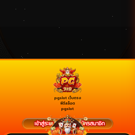
ระบบ
8 กันยายน 2025
เล่นเกมสล็อตออนไลน์กับ pgslot123 เว็บตรง แตกง่าย
สมัครฟรี รับโบนัสและเครดิตฟรีล่าสุด ทดลองเล่นฟรีทุกเกม
การเล่นสล็อตออนไลน์กลายเป็นหนึ่งในกิจกรรมที่ได้รับความ
นิยมสูงสุดในวงการเกมออนไลน์ และหนึ่งในแพลตฟอร์มที่ผู้
เล่นทั่วโลกต่างให้ความสนใจคือ pgslot123 ด้วยความเป็นเว็บ
ตรง แตกง่าย มีระบบสมัครฟรี พร้อมโ […]
pgslot เว็บตรง
พีจีสล็อต
pgslot