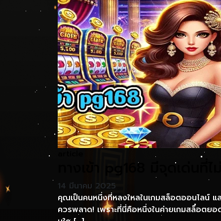
article
ทางเข้า pg168 มีจุดเด่นที่
14 มีนาคม 2025
คุณเป็นคนหนึ่งที่หลงใหลในเกมสล็อตออนไลน์ แ
ควรพลาด! เพราะที่นี่คือหนึ่งในค่ายเกมสล็อตยอดน