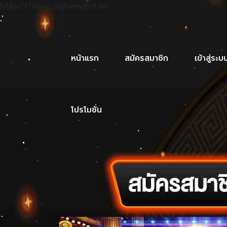
https://www.pgheng99.ai/
หน้าแรก
สมัครสมาชิก
เข้าสู่ระบ
โปรโมชั่น