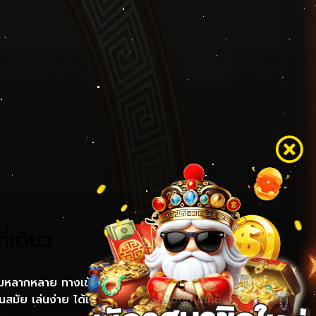
ี่เดียว
ามหลากหลาย ทางเข้า pg168 คือคำตอบที่คุณไม่
ย เล่นง่าย ได้เงินจริง และมีจุดเด่นที่ไม่เหมือ