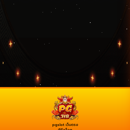
article
pg slot42 เกมสล็อตออนไลน์ที่ได้
รับการยอมรับจากผู้เล่นทั่วโลก
22 พฤศจิกายน 2024
หากคุณกำลังมองหาประสบการณ์การเล่นสล็อตที่ทั้งสนุก ตื่น
เต้น และได้เงินจริง pg slot42 คือคำตอบที่คุณไม่ควรพลาด!
ในยุคที่เทคโนโลยีก้าวหน้าไปอย่างรวดเร็ว การพนันออนไลน์
ก็ได้รับความนิยมอย่างมาก หนึ่งในเกมที่โด่งดังและมีผู้เล่น
จำนวนมากคือ PG SLOT เว็บตรง ซึ่งเป็นเกมสล็อตออนไลน์
ที่ได้รับการยอมรับจากผู้เล่น […]
pgslot เว็บตรง