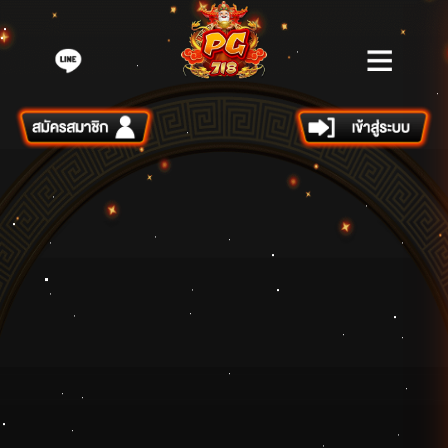
https://www.pgheng99.ai/
article
pgslot77 เว็บตรง แตกง่าย
พร้อมโบนัสสุดคุ้ม ทดลองเล่นฟรี