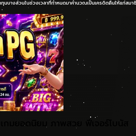
บางส่วนในช่วงเวลาที่กำหนดมาคำนวณเป็นเครดิตคืนให้แก่สมาชิก เม
มเกมยอดนิยม ภาพสวย ฟีเจอร์โบนัส