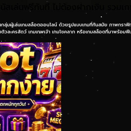
นัสเล่นฟรีทันที ไม่ต้องฝากเงิน รวมเ
ในกลุ่มผู้เล่นเกมสล็อตออนไลน์ ด้วยรูปแบบเกมที่ทันสมัย ภาพกราฟิ
วละครสัตว์ เกมเทพเจ้า เกมโชคลาภ หรือเกมสล็อตที่มาพร้อมฟีเจอ