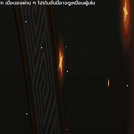
ื่อมองผ่าน ๆ โปรโมชั่นนี้อาจดูเหมือนผู้เล่น