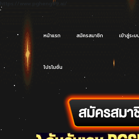
https://www.pgheng99.ai/
หน้าแรก
สมัครสมาชิก
เข้าสู่ระบ
โปรโมชั่น