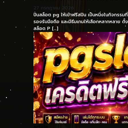
27 กรกฎาคม 2026
ปั่นสล็อต pg ให้เข้าฟรีสปิน เป็นหนึ่งในกิจกรร
รองรับมือถือ และมีธีมเกมให้เลือกหลากหลาย ตั้
สล็อต P […]
article