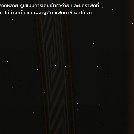
ลากหลาย รูปแบบการเล่นเข้าใจง่าย และมีกราฟิกที่
ชอบ ไม่ว่าจะเป็นแนวผจญภัย แฟนตาซี ผลไม้ อา