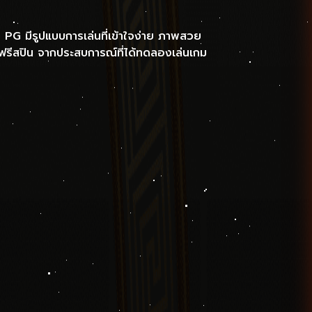
ย PG มีรูปแบบการเล่นที่เข้าใจง่าย ภาพสวย
ละฟรีสปิน จากประสบการณ์ที่ได้ทดลองเล่นเกม