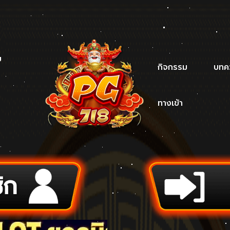
บ
กิจกรรม
บทค
ทางเข้า