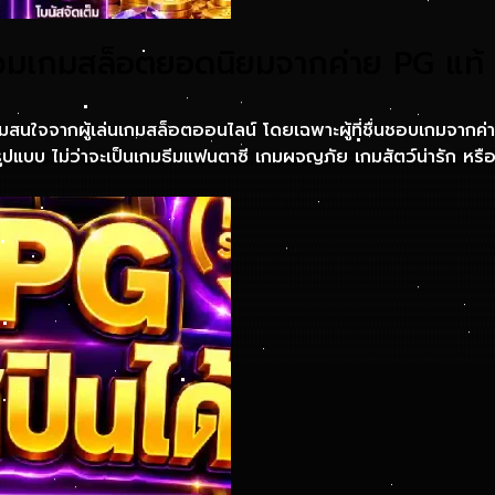
วมเกมสล็อตยอดนิยมจากค่าย PG แท้ เ
วามสนใจจากผู้เล่นเกมสล็อตออนไลน์ โดยเฉพาะผู้ที่ชื่นชอบเกมจาก
ปแบบ ไม่ว่าจะเป็นเกมธีมแฟนตาซี เกมผจญภัย เกมสัตว์น่ารัก หรือเ