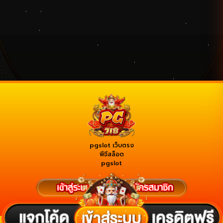
28 ตุลาคม 2024
คุณเคยคิดไหมว่าแค่การหมุนสล็อตสามารถทำให้คุณสร้างราย
ได้ได้มากมายเพียงใด? กับ pgslotngo สล็อตรูปแบบใหม่ที่ให้
คุณเล่นได้ทุกที่ทุกเวลา พร้อมโอกาสทำกำไรที่ไม่มีขีดจำกัด นี่
คือโอกาสของคุณในการเข้าสู่โลกของการเล่นสล็อตออนไลน์ที่
มีโบนัสสุดคุ้มและระบบฝากถอนที่ง่ายดาย ไม่มีขั้นต่ำ สล็อตเป็น
หนึ่งในเกมคาสิโนออ […]
pgslot เว็บตรง
พีจีสล็อต
pgslot