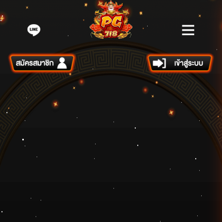
https://www.pgheng99.ai/
article
pgslotngo เล่นสล็อตออนไลน์ที่มี
โบนัสสุดคุ้มและระบบฝากถอนที่ง่าย