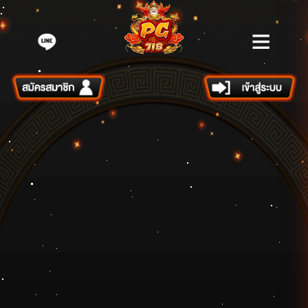
https://www.pgheng99.ai/
article
riches777pg ค่าย PG Slot ที่มา
แรง ตอบโจทย์แน่นอน