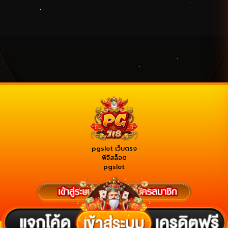
18 ตุลาคม 2024
สัมผัสประสบการณ์สล็อตที่เหนือกว่า กับ riches777pg การ
เล่นสล็อตออนไลน์กำลังได้รับความนิยมอย่างแพร่หลาย ค่าย
PG Slot ได้ก้าวขึ้นมาเป็นอันดับ 1 ของประเทศไทย ด้วยความ
หลากหลายของเกมสล็อตที่น่าตื่นเต้นและระบบบริการที่ยอด
เยี่ยม ซึ่งมาพร้อมกับทีมงานมืออาชีพที่พร้อมให้บริการตลอด
24 ชั่วโมง ไม่ว่าคุณจะเป็นผู้ […]
pgslot เว็บตรง
พีจีสล็อต
pgslot