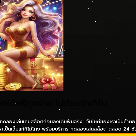
ได้ฟรีทุกค่าย ไม่ต้องทำเทิร์น
นการทดลองเล่นเกมสล็อตก่อนลงเดิมพันจริง เว็บไซต์ของเราเป็นคำตอบ
เราเป็นเว็บแท้ที่ไม่โกง พร้อมบริการ ทดลองเล่นสล็อต ตลอด 24 ชั่