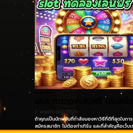
article
slot ทดลองเล่นฟรี เล่นสล็อต
7 พฤศจิกายน 2024
ถ้าคุณเป็นนักพนันที่กำลังมองหาวิธีที่ดีที่สุดใ
สมัครสมาชิก ไม่ต้องทำเทิร์น และที่สำคัญคือเว็บ