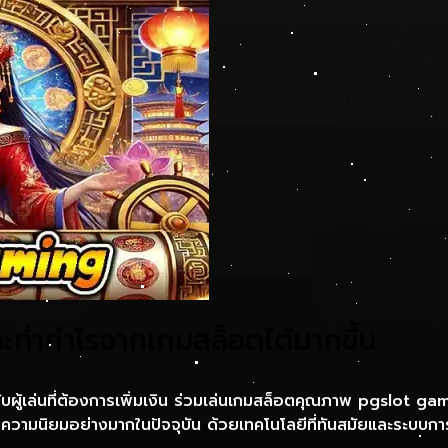
ทำกำไรจากเกมสล็อตได้มากขึ้น
้เล่นที่ต้องการเพิ่มเงิน ร่วมเล่นเกมสล็อตคุณภาพ pgslot gam
บความนิยมอย่างมากในปัจจุบัน ด้วยเทคโนโลยีที่ทันสมัยและระบบการเล