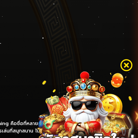
ing คือชื่อที่หลายคนคุ้นเคยในวงการเกมสล็อต
่นที่สนุกสนาน ไม่เพียงแต่ให้ความบันเทิงเท่านั้น