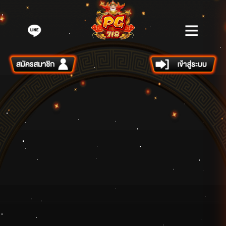
https://www.pgheng99.ai/
article
slot pg168 โบนัสแตกง่าย แตก
บ่อย ทำให้ผู้เล่นมีโอกาสคว้ากำไร