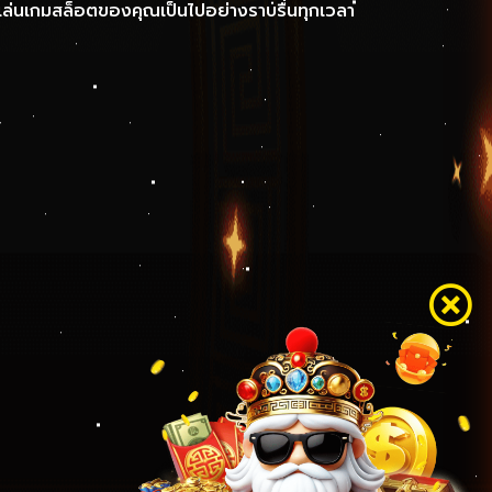
เล่นเกมสล็อตของคุณเป็นไปอย่างราบรื่นทุกเวลา