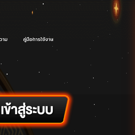
วาม
คู่มือการใช้งาน