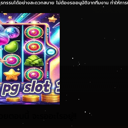
ำธุรกรรมได้อย่างสะดวกสบาย ไม่ต้องรออนุมัติจากทีมงาน ทำให้การ
ยตอนนี้ จะรออะไรอยู่!!