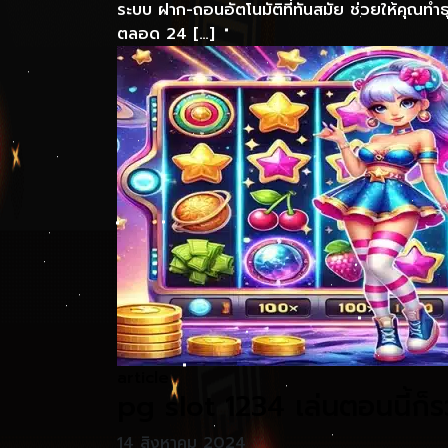
ระบบ ฝาก-ถอนอัตโนมัติที่ทันสมัย ช่วยให้คุณท
ตลอด 24 […]
article
pg slot 1234 เล่นตอนนี้ก็รว
14 สิงหาคม 2024