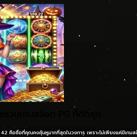
รวมเกมสล็อต PG ที่ดีที่สุด
42 คือชื่อที่คุณคงคุ้นหูมากที่สุดในวงการ เพราะไม่เพียงแค่มีเก