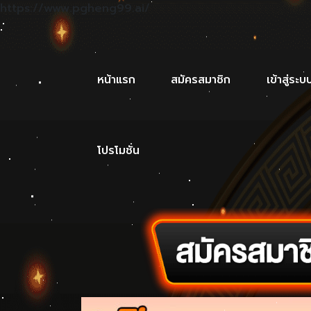
https://www.pgheng99.ai/
หน้าแรก
สมัครสมาชิก
เข้าสู่ระบ
โปรโมชั่น