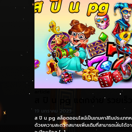
article
ส ปิ น pg แตกง่าย รวยเร็
19 มกราคม 2023
ส ปิ น pg สล็อตออนไลน์เป็นเกมคาสิโนประเภทหน
ด้วยความสะดวกสบายเพิ่มเติมที่สามารถเล่นได้