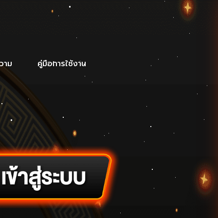
วาม
คู่มือการใช้งาน