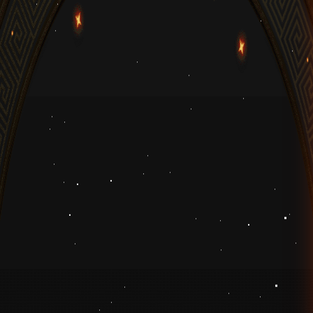
19 ธันวาคม 2024
เล่นเกมสล็อตออนไลน์กับค่ายนี้ดีที่สุด super pg slot การ
เล่นเกมสล็อตออนไลน์ในปัจจุบันได้รับความนิยมเพิ่มขึ้นเรื่อยๆ
และค่ายเกมสล็อตที่มีความปลอดภัยสูงก็เป็นสิ่งสำคัญที่ผู้เล่น
ต้องพิจารณา หากคุณกำลังมองหาค่ายเกมสล็อตที่มีความ
ปลอดภัยและเล่นได้หลากหลายรูปแบบ ค่าย pg slot นี้เป็น
หนึ่งในตัวเลือกที่ดีที่สุ […]