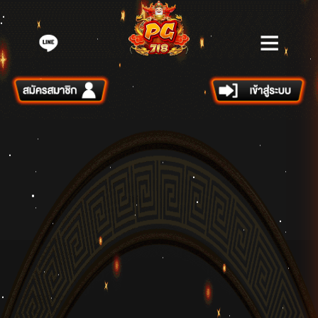
https://www.pgheng99.ai/
article
super pg slot ค่ายเกมสล็อต
แตกหนัก ไม่ผ่านเอเย่นต์ อันดับ 1