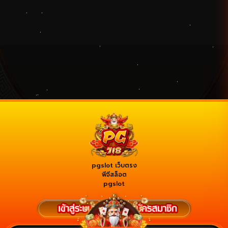
30 วินาที
19 กุมภาพันธ์ 2025
การยกระดับการให้บริการของเว็บสล็อตใหม่ล่าสุด superslot
wallet เป็นการตอบสนองความต้องการของผู้เล่นที่ต้องการ
ประสบการณ์การเล่นเกมสล็อตที่ดีที่สุดและมีคุณภาพที่สุดในยุค
ปัจจุบัน โดย เว็บสล็อตใหม่ล่าสุด ไม่เพียงแต่รวบรวมเกมจาก
ค่ายดังระดับโลกเท่านั้น แต่ยังมีระบบฝากถอนอัตโนมัติที่ช่วย
ให้ผู้เล่นสามารถทำธุร […]
pgslot เว็บตรง
พีจีสล็อต
pgslot