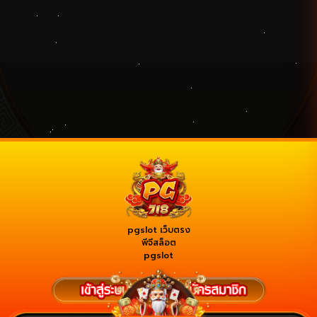
30 วินาที
19 กุมภาพันธ์ 2025
การยกระดับการให้บริการของเว็บสล็อตใหม่ล่าสุด superslot
wallet เป็นการตอบสนองความต้องการของผู้เล่นที่ต้องการ
ประสบการณ์การเล่นเกมสล็อตที่ดีที่สุดและมีคุณภาพที่สุดในยุค
ปัจจุบัน โดย เว็บสล็อตใหม่ล่าสุด ไม่เพียงแต่รวบรวมเกมจาก
ค่ายดังระดับโลกเท่านั้น แต่ยังมีระบบฝากถอนอัตโนมัติที่ช่วย
ให้ผู้เล่นสามารถทำธุร […]
pgslot เว็บตรง
พีจีสล็อต
pgslot