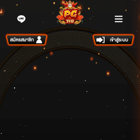
https://www.pgheng99.ai/
article
superslot wallet ฝากถอน
อัตโนมัติ รวดเร็วภายในเวลาไม่เกิน