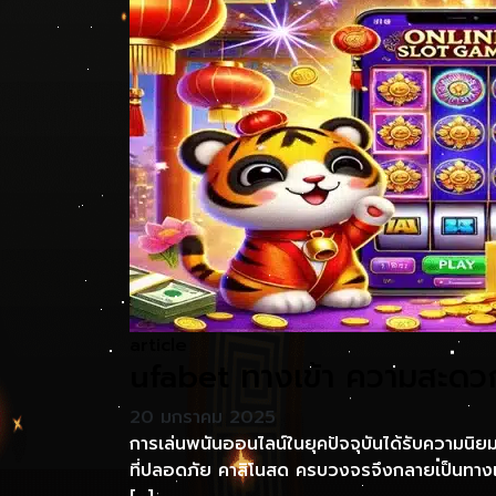
article
ufabet ทางเข้า ความสะดวก
20 มกราคม 2025
การเล่นพนันออนไลน์ในยุคปัจจุบันได้รับความนิยม
ที่ปลอดภัย คาสิโนสด ครบวงจรจึงกลายเป็นทางเลือ