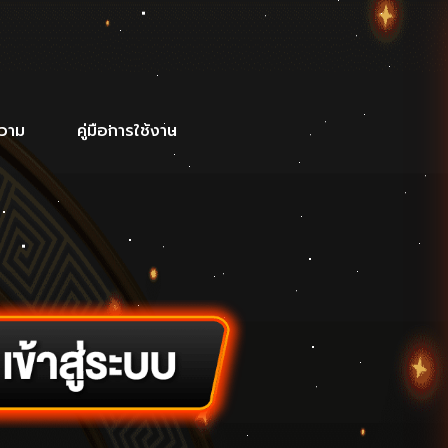
วาม
คู่มือการใช้งาน