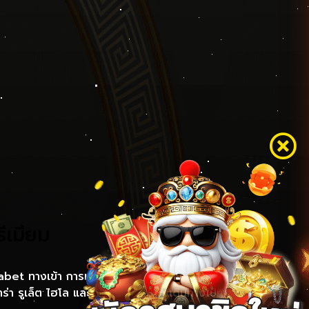
ีเมียม
abet ทางเข้า การเล่นที่รวดเร็วและระบบการเงิน
่า รูเล็ต ไฮโล และอื่นๆ โดยไม่ต้องเดินทางไปที