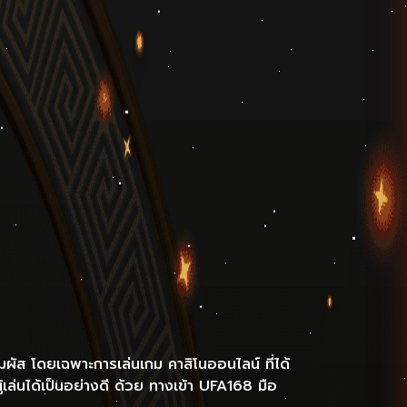
ัมผัส โดยเฉพาะการเล่นเกม คาสิโนออนไลน์ ที่ได้
ล่นได้เป็นอย่างดี ด้วย ทางเข้า UFA168 มือ