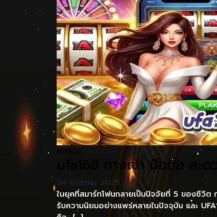
article
ufa168 ทางเข้า มือถือ สะดว
24 มกราคม 2025
ในยุคที่สมาร์ทโฟนกลายเป็นปัจจัยที่ 5 ของชีวิต
รับความนิยมอย่างแพร่หลายในปัจจุบัน และ UFA1