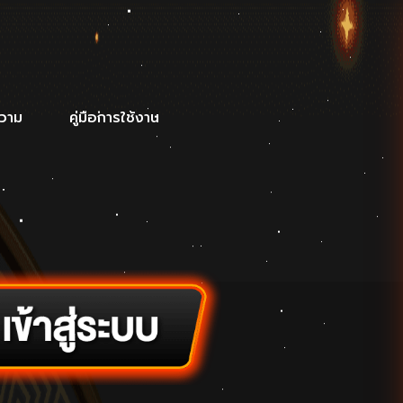
วาม
คู่มือการใช้งาน