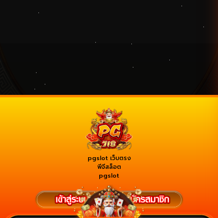
พรีเมียม
20 มกราคม 2025
การเล่นพนันออนไลน์ในยุคปัจจุบันได้รับความนิยมเพิ่มขึ้น
อย่างต่อเนื่อง เนื่องจากความสะดวกสบายในการเข้าถึง
ufabet ทางเข้า การเล่นที่รวดเร็วและระบบการเงินที่ปลอดภัย
คาสิโนสด ครบวงจรจึงกลายเป็นทางเลือกที่นักพนันหลายคน
เลือกใช้ เพราะสามารถเล่นได้ทุกเกม ทั้งบาคาร่า รูเล็ต ไฮโล
และอื่นๆ โดยไม่ต้องเดินทางไปที […]
pgslot เว็บตรง
พีจีสล็อต
pgslot