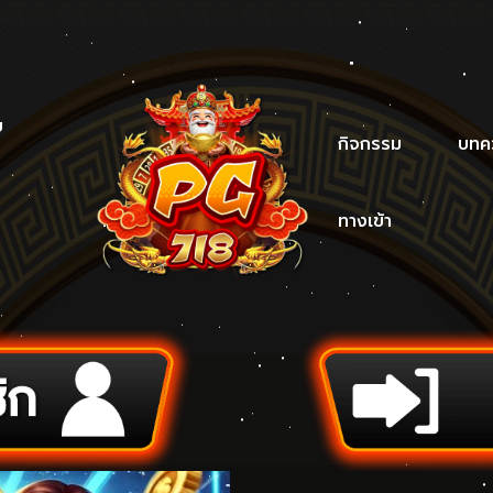
บ
กิจกรรม
บทค
ทางเข้า