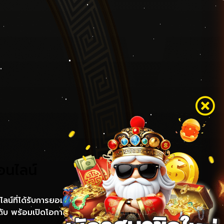
อนไลน์
ไลน์ที่ได้รับการยอมรับเป็นอันดับ 1 ของวงการ
ับ พร้อมเปิดโอกาสให้คุณเพลิดเพลินกับเกม