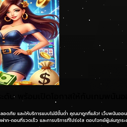
ระดับ พร้อมเปิดโอกาสให้กับเกมพนันอ
อดภัย และให้บริการแบบไม่มีขั้นต่ำ คุณมาถูกที่แล้ว! เว็บพนันออน
-ถอนที่รวดเร็ว และการบริการที่โปร่งใส ตอบโจทย์ผู้เล่นทุกระด