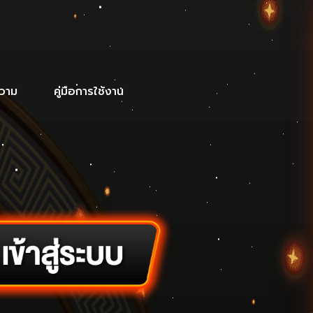
วาม
คู่มือการใช้งาน