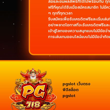
ล้อและชมผลลัพธ์ที่ได้ไปพร้อมกัน ทุ
ฟรีที่คุณได้รับเมื่อสมัครสมาชิก ไม
ๆ ทุกที่ทุกเวลา
รีบสมัครเพื่อรับเครดิตฟรีและเริ่มเล่น!
อย่าพลาดโอกาสที่จะรับเครดิตฟรีและ
เข้าสู่โลกของความสนุกแบบไม่มีข้อจำกั
การเล่นเกมออนไลน์แบบไม่มีข้อจำกัดแล
pgslot เว็บตรง
พีจีสล็อต
pgslot