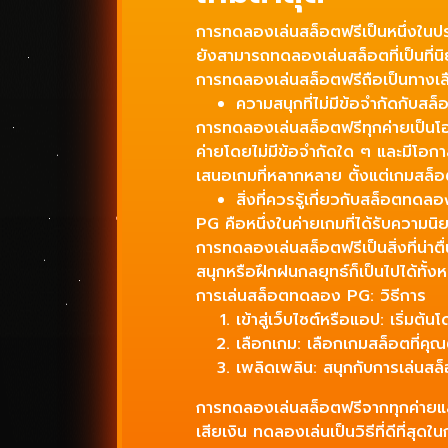
การทดลองเล่นสล็อตฟรีเป็นหนึ่งในประ
ยังสามารถทดลองเล่นสล็อตที่เป็นที่นิ
การทดลองเล่นสล็อตฟรีถือเป็นทางเลือกที
ความสนุกที่ไม่มีข้อจำกัดกับส
การทดลองเล่นสล็อตฟรีทุกค่ายเป็นโ
ค่ายโดยไม่มีข้อจำกัดใด ๆ และมีโอก
เสนอเกมที่หลากหลาย ตั้งแต่เกมสล็อต
สิ่งที่ควรรู้เกี่ยวกับสล็อตทดล
PG คือหนึ่งในค่ายเกมที่ได้รับความ
การทดลองเล่นสล็อตฟรีเป็นสิ่งที่น่าตื
สนุกหรือฝึกฝนกลยุทธ์ก็เป็นไปได้ทั้ง
การเล่นสล็อตทดลอง PG: วิธีการ
เข้าสู่เว็บไซต์หรือแอป: เริ่ม
เลือกเกม: เลือกเกมสล็อตที่คุณ
เพลิดเพลิน: สนุกกับการเล่นสล
การทดลองเล่นสล็อตฟรีจากทุกค่าย
เสียเงิน ทดลองเล่นเป็นวิธีที่ดีที่ส