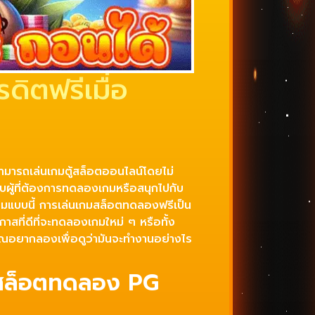
ดิตฟรีเมื่อ
สามารถเล่นเกมตู้สล็อตออนไลน์โดยไม่
บผู้ที่ต้องการทดลองเกมหรือสนุกไปกับ
นเกมแบบนี้ การเล่นเกมสล็อตทดลองฟรีเป็น
โอกาสที่ดีที่จะทดลองเกมใหม่ ๆ หรือทั้ง
ุณอยากลองเพื่อดูว่ามันจะทำงานอย่างไร
 สล็อตทดลอง PG