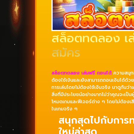
สล็อตทดลอง เล่น
สมัคร
สล็อตทดลอง เล่นฟรี ถอนได้
ความสนุกที
ต้องใช้เงินและยังสามารถถอนเงินได้ด้ว
การเล่นโดยไม่ต้องใช้เงินจริง มาดูกันว่
สิ่งที่มีประโยชน์อย่างมากไม่ว่าคุณจะเป็นผ
โหมดเกมและฟีเจอร์ต่าง ๆ โดยไม่ต้องเส
ในเกมจริง ๆ
สนุกสุดไปกับการ
ใหม่ล่าสุด