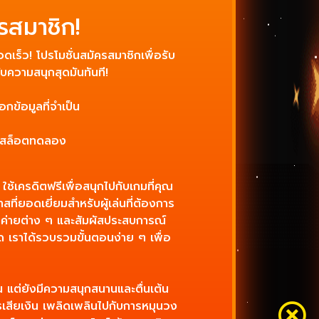
รสมาชิก!
ดเร็ว! โปรโมชั่นสมัครสมาชิกเพื่อรับ
ับความสนุกสุดมันทันที!
กข้อมูลที่จำเป็น
ล่นสล็อตทดลอง
้เครดิตฟรีเพื่อสนุกไปกับเกมที่คุณ
ี่ยอดเยี่ยมสำหรับผู้เล่นที่ต้องการ
ค่ายต่าง ๆ และสัมผัสประสบการณ์
ด เราได้รวบรวมขั้นตอนง่าย ๆ เพื่อ
ิน แต่ยังมีความสนุกสนานและตื่นเต้น
รเสียเงิน เพลิดเพลินไปกับการหมุนวง