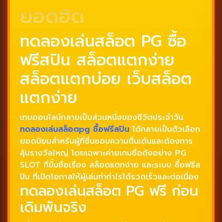
ยอดฮิต
ทดลองเล่นสล็อต PG ซื้อ
ฟรีสปิน สล็อตแตกง่าย
สล็อตแตกบ่อย เว็บสล็อต
แตกง่าย
เกมออนไลน์กลายเป็นส่วนหนึ่งของชีวิตประจำวัน
ทดลองเล่นสล็อตpg ซื้อฟรีสปิน
ได้กลายเป็นตัวเลือก
ยอดนิยมสำหรับผู้ที่ชื่นชอบความตื่นเต้นและต้องการ
ลุ้นรางวัลใหญ่ โดยเฉพาะค่ายเกมชื่อดังอย่าง PG
SLOT ที่ขึ้นชื่อเรื่อง สล็อตแตกง่าย และระบบ ซื้อฟรีส
ปิน ที่เปิดโอกาสให้ผู้เล่นทำกำไรได้รวดเร็วและต่อเนื่อง
ทดลองเล่นสล็อต PG ฟรี ก่อน
เดิมพันจริง