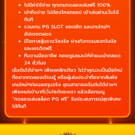
ไม่มีค่าใช้จ่าย ทุกเกมทดลองเล่นฟรี 100%
เข้าถึงง่าย ไม่ต้องโหลดแอป เข้าเล่นผ่านเว็บได้
ทันที
รวมเกม PG SLOT ยอดฮิต และเกมใหม่ๆ
อัปเดตตลอด
มีโอกาสลุ้นรางวัลจริง ผ่านกิจกรรมแจกโบนัส
และเครดิตฟรี
ทีมงานมืออาชีพ คอยดูแลและให้คำแนะนำตลอด
24 ชั่วโมง
เริ่มต้นได้ง่ายๆ เพียงคลิกเดียว ไม่ว่าคุณจะเป็นมือใหม่
ที่อยากทดลองเรียนรู้ หรือผู้เล่นประจำที่อยากสัมผัส
เกมใหม่ๆก่อนลงทุนจริง คุณสามารถเริ่มต้นได้ง่ายๆ
เพียงแค่เข้ามาที่เว็บไซต์ของเรา แล้วเลือกเมนู
“ทดลองเล่นสล็อต PG ฟรี” รับประสบการณ์สุดพิเศษ
ได้ทันที