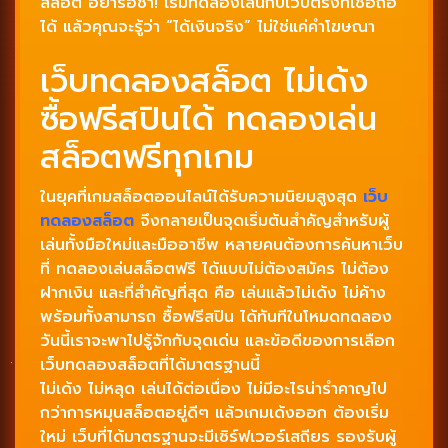
สล็อต อย่ารอช้า! เริ่มทดลองเล่นกับเว็บตรงที่เชื่อถือ
ได้ แล้วคุณจะรู้ว่า “ได้เงินจริง” ไม่ใช่แค่คำโฆษณา
เว็บทดลองสล็อต ไม่เด้ง
ซื้อฟรีสปินได้ ทดลองเล่น
สล็อตฟรีทุกเกม
ในยุคที่เกมสล็อตออนไลน์ได้รับความนิยมสูงสุด
เว็บ
ทดลองสล็อต
จึงกลายเป็นจุดเริ่มต้นสำคัญสำหรับผู้
เล่นทั้งมือใหม่และมืออาชีพ หลายคนต้องการค้นหาเว็บ
ที่ ทดลองเล่นสล็อตฟรี ได้แบบไม่ต้องสมัคร ไม่ต้อง
ฝากเงิน และที่สำคัญที่สุด คือ เล่นแล้วไม่เด้ง ไม่ค้าง
พร้อมทั้งสามารถ ซื้อฟรีสปิน ได้ทันทีในโหมดทดลอง
วันนี้เราจะพาไปรู้จักกับจุดเด่น และข้อดีของการเลือก
เว็บทดลองสล็อตที่ได้มาตรฐานนี้
ไม่เด้ง ไม่หลุด เล่นได้ต่อเนื่อง ไม่มีอะไรน่ารำคาญไป
กว่าการหมุนสล็อตอยู่ดีๆ แล้วเกมเด้งออก ต้องเริ่ม
ใหม่ เว็บที่ได้มาตรฐานจะมีเซิร์ฟเวอร์เสถียร รองรับผู้