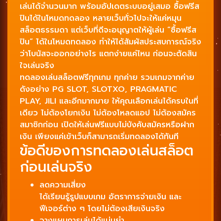
เล่นได้จำนวนมาก พร้อมอัปเดตระบบอยู่เสมอ ซื้อฟรีส
ปินได้ในโหมดทดลอง หลายเว็บทั่วไปจะให้แค่หมุน
สล็อตธรรมดา แต่เว็บที่ดีจะอนุญาตให้ผู้เล่น “ซื้อฟรีส
ปิน” ได้ในโหมดทดลอง ทำให้ได้สัมผัสประสบการณ์จริง
ว่าโบนัสจะออกอย่างไร แตกง่ายแค่ไหน ก่อนจะตัดสิน
ใจเล่นจริง
ทดลองเล่นสล็อตฟรีทุกเกม ทุกค่าย รวมเกมจากค่าย
ดังอย่าง PG SLOT, SLOTXO, PRAGMATIC
PLAY, JILI และอีกมากมาย ให้คุณเลือกเล่นได้ครบในที่
เดียว ไม่ต้องโยกเงิน ไม่ต้องโหลดแอป ไม่ต้องสมัคร
สมาชิกก่อน เปิดให้เล่นฟรีแบบไม่บังคับสมัครหรือฝาก
เงิน เพียงแค่เข้าเว็บก็สามารถเริ่มทดลองได้ทันที
ข้อดีของการทดลองเล่นสล็อต
ก่อนเล่นจริง
ลดความเสี่ยง
ได้เรียนรู้รูปแบบเกม อัตราการจ่ายเงิน และ
ฟีเจอร์ต่าง ๆ โดยไม่ต้องเสียเงินจริง
วางแผนการเล่นได้แม่นยำ