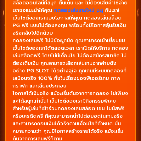
สล็อตออนไลน์ที่สนุก ตื่นเต้น และ ไม่ต้องเสียค่าใช้จ่าย
เราขอแนะนำให้คุณ
ทดลองเล่นเกมใหม่ pg
กับเรา!
เว็บไซต์ของเรามอบโอกาสให้คุณ ทดลองเล่นสล็อต
PG ฟรี แบบไม่ต้องลงทุน พร้อมทั้งมีโอกาสลุ้นรับเงิน
จริงกลับไปอีกด้วย
ทดลองเล่นฟรี ไม่มีข้อผูกมัด คุณสามารถเข้าเยี่ยมชม
เว็บไซต์ของเราได้ตลอดเวลา เราเปิดให้บริการ ทดลอง
เล่นสล็อตฟรี โดยไม่มีเงื่อนไข ไม่ต้องสมัครสมาชิก ไม่
ต้องเติมเงิน คุณสามารถเลือกเล่นเกมจากค่ายดัง
อย่าง PG SLOT ได้อย่างจุใจ ทุกเกมมีระบบทดลองที่
เสมือนจริง 100% ทั้งในเรื่องของฟีเจอร์เกม ภาพ
กราฟิก และเสียงประกอบ
โอกาสได้เงินจริง แม้จะเริ่มต้นจากการทดลอง ไม่เพียง
แค่ได้สนุกเท่านั้น! เว็บไซต์ของเรามีกิจกรรมพิเศษ
สำหรับผู้เล่นที่เข้าร่วมทดลองเล่นสล็อต เช่น โบนัสฟรี
หรือเครดิตฟรี ที่คุณสามารถนำไปต่อยอดในเกมจริง
และสามารถถอนเงินได้จริงตามเงื่อนไขที่กำหนด นั่น
หมายความว่า คุณมีโอกาสสร้างรายได้จริง แม้จะเริ่ม
ต้นจากการเล่นฟรีก็ตาม