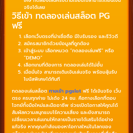
เศษ ทดลองเล่นครบตามเงื่อนไขสามารถถอนเงิน
จริงได้เลย
วิธีเข้า ทดลองเล่นสล็อต PG
ฟรี
เลือกเว็บตรงที่น่าเชื่อถือ มีใบรับรอง และรีวิวดี
สมัครสมาชิกด้วยข้อมูลที่ถูกต้อง
เข้าสู่ระบบ เลือกหมวด “ทดลองเล่นฟรี” หรือ
“DEMO”
เลือกเกมที่ต้องการ ทดลองเล่นได้ไม่อั้น
เมื่อมั่นใจ สามารถเติมเงินเล่นจริง พร้อมลุ้นรับ
โบนัสพิเศษได้ทันที
ทดลองเล่นสล็อต
ทางเข้า pgslot
ฟรี ได้เงินจริง เว็บ
ตรง ครบทุกค่าย ไม่เด้ง 24 ชม. คือทางเลือกที่ตอบ
โจทย์ทั้งมือใหม่และมืออาชีพ ช่วยเปิดโอกาสให้คุณได้
สัมผัสความสนุกแบบไร้ความเสี่ยง และยังสามารถ
เปลี่ยนเวลาเล่นเกมให้กลายเป็นรายได้เสริมได้อย่าง
แท้จริง หากคุณกำลังมองหาโอกาสใหม่ในโลกของ