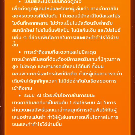
โบนัสและโปรโมชั่นที่ดึงดูดใจ
เพื่อดึงดูดผู้เล่นใหม่และรักษาผู้เล่นเก่า ทางเข้าคาสิโน
สดครบวงจรที่มีอันดับ 1 ในตอนนี้มักจะมีโบนัสและโปร
โมชั่นที่หลากหลาย ไม่ว่าจะเป็นโบนัสต้อนรับสำหรับ
สมาชิกใหม่ โปรโมชั่นฟรีสปิน โบนัสคืนเงิน และโปรโมชั่
นอื่น ๆ ที่ช่วยเพิ่มโอกาสในการชนะและทำกำไรได้ง่าย
ขึ้น
การเข้าถึงเกมที่สะดวกและไม่มีสะดุด
ทางเข้าคาสิโนสดที่ดีจะต้องมีการสตรีมเกมที่มีคุณภาพ
สูง ไม่สะดุด และสามารถเข้าเล่นได้ทันที ทั้งบน
คอมพิวเตอร์และโทรศัพท์มือถือ ทำให้ผู้เล่นสามารถเข้า
เดิมพันได้ทุกที่ทุกเวลา ไม่มีข้อจำกัดในเรื่องของการ
เข้าถึงเกม
ระบบ AI ช่วยเพิ่มโอกาสในการชนะ
บางคาสิโนสดที่มาเป็นอันดับ 1 ยังใช้ระบบ AI ในการ
คำนวณผลลัพธ์และแนะนำกลยุทธ์การเดิมพันให้กับผู้
เล่นอย่างแม่นยำ ทำให้ผู้เล่นสามารถเพิ่มโอกาสในการ
ชนะและทำกำไรได้ง่ายขึ้น