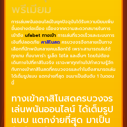
พรีเมียม
การเล่นพนันออนไลน์ในยุคปัจจุบันได้รับความนิยมเพิ่ม
ขึ้นอย่างต่อเนื่อง เนื่องจากความสะดวกสบายในการ
เข้าถึง
ufabet ทางเข้า
การเล่นที่รวดเร็วและระบบการ
เงินที่ปลอดภัย
คาสิโนสด
ครบวงจรจึงกลายเป็นทาง
เลือกที่นักพนันหลายคนเลือกใช้ เพราะสามารถเล่นได้
ทุกเกม ทั้งบาคาร่า รูเล็ต ไฮโล และอื่นๆ โดยไม่ต้อง
เดินทางไปที่คาสิโนจริง เราจะพาทุกท่านไปทำความรู้จัก
กับทางเข้าคาสิโนสดที่ครบวงจรและทำไมถึงสามารถเล่น
ได้เต็มรูปแบบ แตกง่ายที่สุด จนมาเป็นอันดับ 1 ในตอน
นี้
ทางเข้าคาสิโนสดครบวงจร
เล่นพนันออนไลน์ ได้เต็มรูป
แบบ แตกง่ายที่สุด มาเป็น