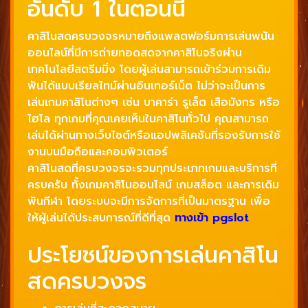
อันดับ 1 ในตอนนี้
คาสิโนสดครบวงจรหมายถึงแพลตฟอร์มการเล่นพนัน
ออนไลน์ที่มีการถ่ายทอดสดจากคาสิโนจริงผ่าน
เทคโนโลยีสตรีมมิ่ง โดยผู้เล่นสามารถเข้าร่วมการเดิม
พันได้แบบเรียลไทม์ผ่านอินเทอร์เน็ต ไม่ว่าจะเป็นการ
เล่นเกมคาสิโนต่างๆ เช่น บาคาร่า รูเล็ต เสือมังกร หรือ
ไฮโล ทุกเกมที่คุณเคยเห็นในคาสิโนทั่วไป คุณสามารถ
เล่นได้ผ่านทางเว็บไซต์หรือแอปพลิเคชันที่รองรับการใช้
งานบนมือถือและคอมพิวเตอร์
คาสิโนสดที่ครบวงจรจะรวมทุกประเภทเกมและบริการที่
ครบครัน ทั้งเกมคาสิโนออนไลน์ เกมสล็อต และการเดิม
พันกีฬา โดยระบบจะมีการจัดการที่เป็นมาตรฐาน เพื่อ
ให้ผู้เล่นได้ประสบการณ์ที่ดีที่สุด
ทางเข้า pgslot
ประโยชน์ของการเล่นคาสิโน
สดครบวงจร