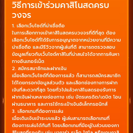
วิธีการเข้าร่วมคาสิโนสดครบ
วงจร
1. เลือกเว็บไซต์ที่น่าเชื่อถือ
ในการเลือกทางเข้าคาสิโนสดครบวงจรที่ดีที่สุด ต้อง
เลือกเว็บไซต์ที่ได้รับการอนุญาตจากหน่วยงานที่มีความ
น่าเชื่อถือ และมีรีวิวจากผู้เล่นที่ดี สามารถตรวจสอบ
ข้อมูลเกี่ยวกับเว็บไซต์คาสิโนที่น่าสนใจได้จากการค้นหา
ทางอินเทอร์เน็ต
2. สมัครสมาชิกและฝากเงิน
เมื่อเลือกเว็บไซต์ที่ต้องการแล้ว ก็สามารถสมัครสมาชิก
ได้โดยกรอกข้อมูลส่วนตัว และเลือกช่องทางการฝาก
เงินที่สะดวกที่สุด โดยทั่วไปแล้วคาสิโนสดรองรับการ
ฝากเงินผ่านหลายช่องทาง เช่น บัตรเครดิต/เดบิต โอน
ผ่านธนาคาร และการใช้กระเป๋าเงินอิเล็กทรอนิกส์
3. เลือกเกมที่ต้องการเล่น
เมื่อเติมเงินเข้าระบบแล้ว ผู้เล่นสามารถเลือกเกมที่
ต้องการเล่นได้ทันที โดยเลือกเกมที่มีอยู่ในส่วนของคา
สิโนสดที่รองรับ เช่น บาคาร่า รูเล็ต ไฮโล หรือเกมคาสิ