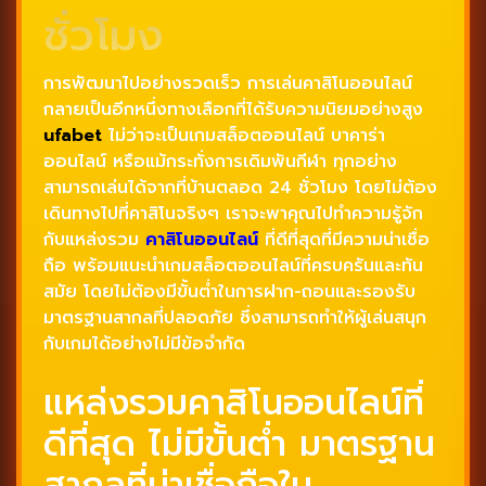
ชั่วโมง
การพัฒนาไปอย่างรวดเร็ว การเล่นคาสิโนออนไลน์
กลายเป็นอีกหนึ่งทางเลือกที่ได้รับความนิยมอย่างสูง
ufabet
ไม่ว่าจะเป็นเกมสล็อตออนไลน์ บาคาร่า
ออนไลน์ หรือแม้กระทั่งการเดิมพันกีฬา ทุกอย่าง
สามารถเล่นได้จากที่บ้านตลอด 24 ชั่วโมง โดยไม่ต้อง
เดินทางไปที่คาสิโนจริงๆ เราจะพาคุณไปทำความรู้จัก
กับแหล่งรวม
คาสิโนออนไลน์
ที่ดีที่สุดที่มีความน่าเชื่อ
ถือ พร้อมแนะนำเกมสล็อตออนไลน์ที่ครบครันและทัน
สมัย โดยไม่ต้องมีขั้นต่ำในการฝาก-ถอนและรองรับ
มาตรฐานสากลที่ปลอดภัย ซึ่งสามารถทำให้ผู้เล่นสนุก
กับเกมได้อย่างไม่มีข้อจำกัด
แหล่งรวมคาสิโนออนไลน์ที่
ดีที่สุด ไม่มีขั้นต่ำ มาตรฐาน
สากลที่น่าเชื่อถือใน