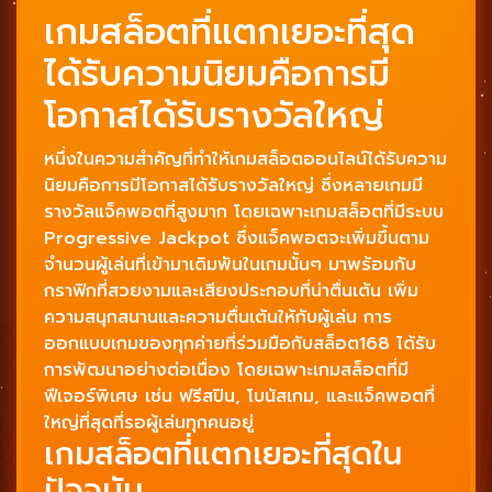
เกมสล็อตที่แตกเยอะที่สุด
ได้รับความนิยมคือการมี
โอกาสได้รับรางวัลใหญ่
หนึ่งในความสำคัญที่ทำให้เกมสล็อตออนไลน์ได้รับความ
นิยมคือการมีโอกาสได้รับรางวัลใหญ่ ซึ่งหลายเกมมี
รางวัลแจ็คพอตที่สูงมาก โดยเฉพาะเกมสล็อตที่มีระบบ
Progressive Jackpot ซึ่งแจ็คพอตจะเพิ่มขึ้นตาม
จำนวนผู้เล่นที่เข้ามาเดิมพันในเกมนั้นๆ มาพร้อมกับ
กราฟิกที่สวยงามและเสียงประกอบที่น่าตื่นเต้น เพิ่ม
ความสนุกสนานและความตื่นเต้นให้กับผู้เล่น การ
ออกแบบเกมของทุกค่ายที่ร่วมมือกับสล็อต168 ได้รับ
การพัฒนาอย่างต่อเนื่อง โดยเฉพาะเกมสล็อตที่มี
ฟีเจอร์พิเศษ เช่น ฟรีสปิน, โบนัสเกม, และแจ็คพอตที่
ใหญ่ที่สุดที่รอผู้เล่นทุกคนอยู่
เกมสล็อตที่แตกเยอะที่สุดใน
ปัจจุบัน