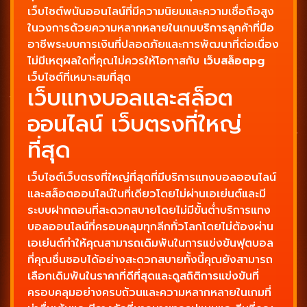
เว็บไซต์พนันออนไลน์ที่มีความนิยมและความเชื่อถือสูง
ในวงการด้วยความหลากหลายในเกมบริการลูกค้าที่มือ
อาชีพระบบการเงินที่ปลอดภัยและการพัฒนาที่ต่อเนื่อง
ไม่มีเหตุผลใดที่คุณไม่ควรให้โอกาสกับ
เว็บสล็อตpg
เว็บไซต์ที่เหมาะสมที่สุด
เว็บแทงบอลและสล็อต
ออนไลน์ เว็บตรงที่ใหญ่
ที่สุด
เว็บไซต์เว็บตรงที่ใหญ่ที่สุดที่มีบริการแทงบอลออนไลน์
และสล็อตออนไลน์ในที่เดียวโดยไม่ผ่านเอเย่นต์และมี
ระบบฝากถอนที่สะดวกสบายโดยไม่มีขั้นต่ำบริการแทง
บอลออนไลน์ที่ครอบคลุมทุกลีกทั่วโลกโดยไม่ต้องผ่าน
เอเย่นต์ทำให้คุณสามารถเดิมพันในการแข่งขันฟุตบอล
ที่คุณชื่นชอบได้อย่างสะดวกสบายทั้งนี้คุณยังสามารถ
เลือกเดิมพันในราคาที่ดีที่สุดและดูสถิติการแข่งขันที่
ครอบคลุมอย่างครบถ้วนและความหลากหลายในเกมที่