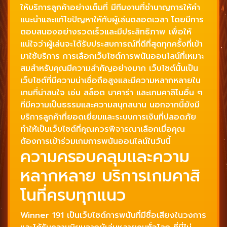
ให้บริการลูกค้าอย่างเต็มที่ มีทีมงานที่ชำนาญการให้คำ
แนะนำและแก้ไขปัญหาให้กับผู้เล่นตลอดเวลา โดยมีการ
ตอบสนองอย่างรวดเร็วและมีประสิทธิภาพ เพื่อให้
แน่ใจว่าผู้เล่นจะได้รับประสบการณ์ที่ดีที่สุดทุกครั้งที่เข้า
มาใช้บริการ การเลือกเว็บไซต์การพนันออนไลน์ที่เหมาะ
สมสำหรับคุณมีความสำคัญอย่างมาก เว็บไซต์นั้นเป็น
เว็บไซต์ที่มีความน่าเชื่อถือสูงและมีความหลากหลายใน
เกมที่น่าสนใจ เช่น สล็อต บาคาร่า และเกมคาสิโนอื่น ๆ
ที่มีความเป็นธรรมและความสนุกสนาน นอกจากนี้ยังมี
บริการลูกค้าที่ยอดเยี่ยมและระบบการเงินที่ปลอดภัย
ทำให้เป็นเว็บไซต์ที่คุณควรพิจารณาเลือกเมื่อคุณ
ต้องการเข้าร่วมเกมการพนันออนไลน์ในวันนี้
ความครอบคลุมและความ
หลากหลาย บริการเกมคาสิ
โนที่ครบทุกแนว
Winner 191 เป็นเว็บไซต์การพนันที่มีชื่อเสียงในวงการ