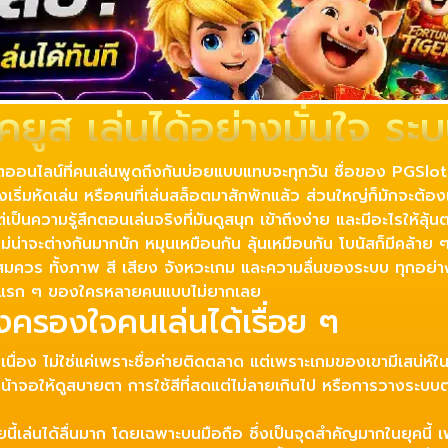
คยูส เล่นได้อย่างมั่นใจ ระ
ออนไลน์ที่คนเล่นพูดถึงกันบ่อยแบบแทบจะทุกวัน ชื่อของ PGSlot น
พิ่งเริ่มหัดเล่น หรือคนที่เล่นสล็อตมาสักพักแล้ว ส่วนใหญ่ก็มักจะต้
เป็นความรู้สึกตอนเล่นจริงที่มันดูสนุก เข้าถึงง่าย และมีอะไรให้ลุ
าจะต่างกันมากนัก หมุนเหมือนกัน ลุ้นเหมือนกัน โบนัสก็มีคล้าย 
อสมควร ทั้งภาพ สี เสียง จังหวะเกม และความลื่นของระบบ ทุกอย่าง
ือกแรก ๆ ของใครหลายคนแบบไม่ยากเลย
ังครองใจคนเล่นได้เรื่อย ๆ
เนื่อง ไม่ใช่แค่เพราะชื่อค่ายติดตลาด แต่เพราะเกมของเขามีเสน่ห์ในแบบ
จอให้ดูสบายตา การใช้สีที่สดแต่ไม่ลายเกินไป หรือการวางระบบต่า
นี้เล่นได้ลื่นมาก โดยเฉพาะบนมือถือ ซึ่งเป็นจุดสำคัญมากในยุคนี้ 