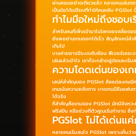
ผ่านคอมอย่างเดียวแล้ว หลายคนเล่นตอนพ
เป็นข้อได้เปรียบที่ทำให้คนหยิบ PGSlot ขึ
ทำไมมือใหม่ถึงชอบเร
สำหรับคนที่เพิ่งเข้ามาในโลกของสล็อตออน
ยังพออ่านเกมออกได้เร็ว สัญลักษณ์สำคัญเด
เกินไป
บางค่ายอาจมีระบบซับซ้อน ฟีเจอร์เยอะจน
เล่นแล้วเข้าใจ เขาก็จะกล้าอยู่ต่อและเริ่มส
ความโดดเด่นของเกมจ
เสน่ห์สำคัญของ PGSlot คือแต่ละเกมมีค
เกมเน้นความอลังการ บางเกมมีธีมแฟนตาซ
ได้จริง
ที่สำคัญคือเกมของ PGSlot มักมีจังหวะที่
ฟรีสปิน หรือช่วงที่ตัวคูณเริ่มทำงาน ซึ่ง
PGSlot ไม่ได้เด่นแ
หลายคนเริ่มสนใจ PGSlot เพราะเห็นว่าเกม