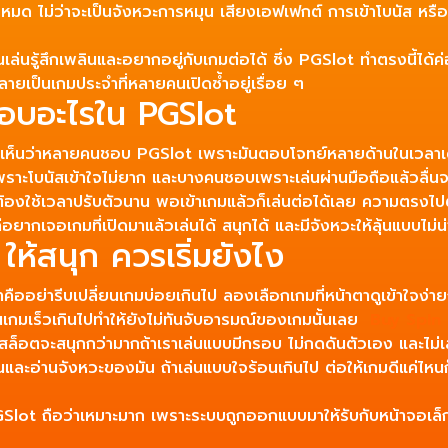
มด ไม่ว่าจะเป็นจังหวะการหมุน เสียงเอฟเฟกต์ การเข้าโบนัส หรือ
นเล่นรู้สึกเพลินและอยากอยู่กับเกมต่อได้ ซึ่ง PGSlot ทำตรงนี้ได้
กลายเป็นเกมประจำที่หลายคนเปิดซ้ำอยู่เรื่อย ๆ
ชอบอะไรใน PGSlot
 จะเห็นว่าหลายคนชอบ PGSlot เพราะมันตอบโจทย์หลายด้านในเวลา
บนัสเข้าใจไม่ยาก และบางคนชอบเพราะเล่นผ่านมือถือแล้วลื่นจ
ึกว่าต้องใช้เวลาปรับตัวนาน พอเข้าเกมแล้วก็เล่นต่อได้เลย ความตรง
ยากเจอเกมที่เปิดมาแล้วเล่นได้ สนุกได้ และมีจังหวะให้ลุ้นแบบไม่น่า
ให้สนุก ควรเริ่มยังไง
วรทำคืออย่ารีบเปลี่ยนเกมบ่อยเกินไป ลองเลือกเกมที่หน้าตาดูเข้าใจง่
นเกมเร็วเกินไปทำให้ยังไม่ทันจับอารมณ์ของเกมนั้นเลย
Buy Spin
นสล็อตจะสนุกกว่ามากถ้าเราเล่นแบบมีกรอบ ไม่กดดันตัวเอง และไม่เ
ุ้นและอ่านจังหวะของมัน ถ้าเล่นแบบใจร้อนเกินไป ต่อให้เกมดีแค่ไ
GSlot ถือว่าเหมาะมาก เพราะระบบถูกออกแบบมาให้รับกับหน้าจอเล็กได้