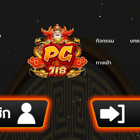
บ
กิจกรรม
บทค
ทางเข้า