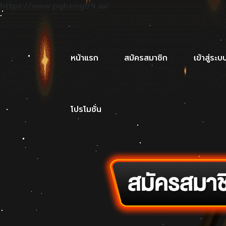
https://www.pgheng99.ai/
หน้าแรก
สมัครสมาชิก
เข้าสู่ระบ
โปรโมชั่น