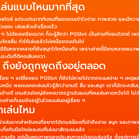
ล่นแบบไหนมากที่สุด
ยสไตล์ แต่จะเด่นมากกับคนที่ชอบเกมเข้าใจง่าย ภาพสวย และมีความ
วเยอะ เล่นแล้วเข้าเรื่องเร็ว
ๆ ไม่ต้องเครียดมาก ก็จะรู้สึกว่า PGSlot เป็นค่ายที่ตอบโจทย์ เพ
ไหลลื่น ทำให้เล่นแล้วไม่เหนื่อยจนเกินไป
มีธีมหลากหลายก็ยังสนุกได้เหมือนกัน เพราะค่ายนี้มีเกมหลายแนวพอ
ระดับที่ดีคงเส้นคงวา
 ถึงยังถูกพูดถึงอยู่ตลอด
อย ๆ แต่ชื่อของ PGSlot ก็ยังไม่หายไปจากกระแสง่าย ๆ เหตุผลหลักอ
หนึ่ง พอคนเคยเล่นแล้วรู้สึกว่าเกมดี ลื่น และสนุก เขาก็มักจะกลับ
ข้างดี เกมส่วนใหญ่ยังคงมาตรฐานในแบบที่คนเล่นคาดหวังได้ ไม่ว่า
ของค่ายก็เลยยังอยู่ในใจคนเล่นอยู่เรื่อย ๆ
่าเล่นไหม
่าเล่นมากสำหรับคนที่อยากได้เกมสล็อตที่เข้าถึงง่าย สนุก และภาพ
หมาะทั้งกับมือใหม่และคนที่เล่นมาสักระยะแล้ว
punpro66
ช่แค่ความดัง แต่เป็นคุณภาพของประสบการณ์ตอนเล่นจริง ตั้งแต่การเ