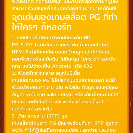
ฟีเจอร์เด็ด กิจกรรมสนุก และภารกิจสุดท้าทายที่ผู้เล่น
สามารถร่วมสนุกเพื่อรับรางวัลพิเศษมากมายได้ทันที!
จุดเด่นของเกมสล็อต PG ที่ทำ
ให้ใครๆ ก็หลงรัก
1. ระบบเกมลื่นไหล ภาพคมชัดระดับ HD
PG SLOT โดดเด่นในด้านกราฟิก ด้วยเทคโนโลยี
HTML5 ทำให้เกมมีความละเอียดสูง เล่นได้ทั้งบน
คอมพิวเตอร์และมือถือ ไม่มีสะดุด ไม่กระตุก รองรับ
ทุกระบบไม่ว่าจะเป็น Android หรือ iOS
2. ฟีเจอร์หลากหลาย สนุกไม่มีเบื่อ
เกมสล็อตของ PG ไม่ใช่แค่หมุนวงล้อธรรมดา แต่มี
ฟีเจอร์พิเศษมากมาย เช่น ฟรีสปิน ตัวคูณแบบทวีคูณ
สัญลักษณ์ขยาย wild แบบสุ่ม หรือแม้แต่โหมดโบนัสที่
มีเกมย่อยให้เล่นอีกต่างหาก ซึ่งแต่ละเกมก็จะมี
เอกลักษณ์เฉพาะตัว
3. อัตราการจ่าย (RTP) สูง
เกมสล็อตใหม่จาก PG มักมาพร้อมกับค่า RTP สูงกว่า
96% ทำให้ผู้เล่นมีโอกาสชนะบ่อย แตกง่าย และถอน