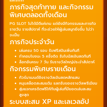
และระทึก
ภารกิจสุดท้าทาย และกิจกรรม
พิเศษตลอดทั้งเดือน
PG SLOT ไม่ได้มีดีแค่เกม แต่ยังมีกิจกรรมและภารกิจ
รายวัน รายสัปดาห์ ที่จะช่วยให้ผู้เล่นสนุกยิ่งขึ้น ไม่ว่า
จะเป็น
ภารกิจประจำวัน
เล่นครบ 50 รอบ รับฟรีสปินเพิ่มทันที
ทำคอมโบชนะ 5 ครั้งติด รับโบนัสเงินสดทันที
ล็อกอินครบ 7 วัน รับรางวัลใหญ่ประจำสัปดาห์
กิจกรรมพิเศษรายเดือน
ทัวร์นาเมนต์ชิงรางวัลเงินสดหลักแสน
หมุนสล็อตสะสมแต้ม แลกรับของรางวัลพรีเมียม
สุ่มแจกเครดิตฟรีให้กับผู้เล่นที่มียอดเล่นสะสม
สูงสุด
ระบบสะสม XP และเลเวลอัป