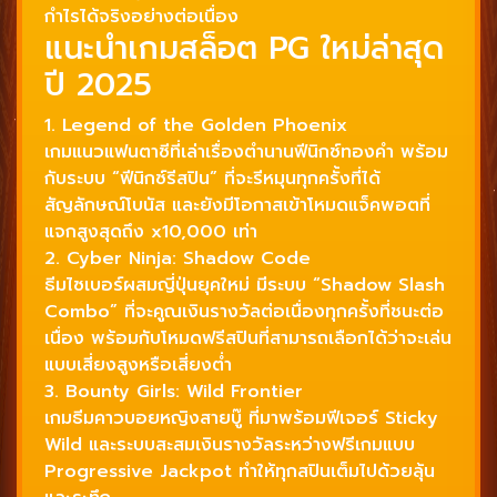
กำไรได้จริงอย่างต่อเนื่อง
แนะนำเกมสล็อต PG ใหม่ล่าสุด
ปี 2025
1. Legend of the Golden Phoenix
เกมแนวแฟนตาซีที่เล่าเรื่องตำนานฟีนิกซ์ทองคำ พร้อม
กับระบบ “ฟีนิกซ์รีสปิน” ที่จะรีหมุนทุกครั้งที่ได้
สัญลักษณ์โบนัส และยังมีโอกาสเข้าโหมดแจ็คพอตที่
แจกสูงสุดถึง x10,000 เท่า
2. Cyber Ninja: Shadow Code
ธีมไซเบอร์ผสมญี่ปุ่นยุคใหม่ มีระบบ “Shadow Slash
Combo” ที่จะคูณเงินรางวัลต่อเนื่องทุกครั้งที่ชนะต่อ
เนื่อง พร้อมกับโหมดฟรีสปินที่สามารถเลือกได้ว่าจะเล่น
แบบเสี่ยงสูงหรือเสี่ยงต่ำ
3. Bounty Girls: Wild Frontier
เกมธีมคาวบอยหญิงสายบู๊ ที่มาพร้อมฟีเจอร์ Sticky
Wild และระบบสะสมเงินรางวัลระหว่างฟรีเกมแบบ
Progressive Jackpot ทำให้ทุกสปินเต็มไปด้วยลุ้น