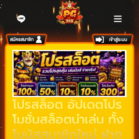
https://www.pgheng99.ai/
โปรสล็อต อัปเดตโปร
โมชั่นสล็อตน่าเล่น ทั้ง
โบนัสสมาชิกใหม่ ฝาก