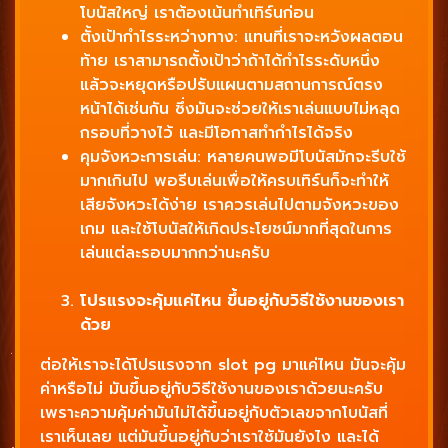
โบนัสใหญ่ เราต้องเน้นทำเทิร์นก่อน
ตั้งเป้ากำไรระหว่างทาง: แทนที่เราจะหวังผลตอน
ท้าย เราสามารถตั้งเป้าว่าถ้าได้กำไรระดับหนึ่ง
แล้วจะหยุดหรือปรับแผนตามสถานการณ์ตรง
หน้าได้เช่นกัน ซึ่งมันจะช่วยให้เราเล่นแบบไม่หลุด
กรอบที่วางไว้ และมีโอกาสทำกำไรได้จริง
คุมจังหวะการเล่น: หลายคนพอมีโบนัสมักจะรีบใช้
มากเกินไป พอรีบเล่นเพื่อให้ครบเทิร์นก็จะทำให้
เสียจังหวะได้ง่าย เราควรเล่นไปตามจังหวะของ
เกม และใช้โบนัสให้เกิดประโยชน์มากที่สุดในการ
เล่นแต่ละรอบมากกว่านะครับ
โปรแรงจะคุ้มแค่ไหน ขึ้นอยู่กับวิธีใช้งานของเรา
ด้วย
ต่อให้เราจะได้โปรแรงจาก slot pg มาแค่ไหน มันจะคุ้ม
ค่าหรือไม่ มันขึ้นอยู่กับวิธีใช้งานของเราด้วยนะครับ
เพราะความคุ้มค่ามันไม่ได้ขึ้นอยู่กับตัวเลขจากโบนัสที่
เราเห็นเลย แต่มันขึ้นอยู่กับว่าเราใช้มันยังไง และได้