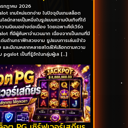
กรกฎาคม 2026
lot เกมใหม่แตกง่าย ในปัจจุบันเกมสล็อต
ไลน์กลายเป็นหนึ่งในรูปแบบความบันเทิงที่ได้
ความนิยมอย่างต่อเนื่อง โดยเฉพาะคีย์เวิร์ด
lot ที่มีผู้ค้นหาจำนวนมาก เนื่องจากเป็นเกมที่มี
เด่นด้านกราฟิกสวยงาม รูปแบบการเล่นเข้าใจ
ย และมีเกมหลากหลายสไตล์ให้เลือกตามความ
 pgslot เป็นที่รู้จักในกลุ่มผู้เล […]
ล็อต PG เซิร์ฟเวอร์เสถียร