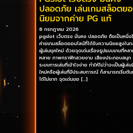
ปลอดภัย เล่นเกมสล็อตย
นิยมจากค่าย PG แท้
8 กรกฎาคม 2026
pgslot เว็บตรง มั่นคง ปลอดภัย ถือเป็นหนึ่ง
ค่ายเกมสล็อตออนไลน์ที่ได้รับความนิยมสูงในกล
ผู้เล่นยุคใหม่ ด้วยจุดเด่นเรื่องรูปแบบเกมที่หล
หลาย ภาพกราฟิกสวยงาม เสียงประกอบสนุก 
ระบบการเล่นที่เข้าใจง่าย ทำให้ไม่ว่าจะเป็นผู้เล่น
ใหม่หรือผู้เล่นที่มีประสบการณ์ ก็สามารถเริ่มต้น
ได้ไม่ยาก จุดเด่นขอ […]