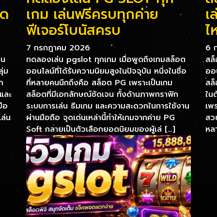
อด
เกม เล่นฟรีครบทุกค่าย
เ
ฟีเจอร์โบนัสครบ
ไ
7 กรกฎาคม 2026
6 
ใน
ทดลองเล่น pgslot ทุกเกม เมื่อพูดถึงเกมสล็อต
สล็
ุ่ม
ออนไลน์ที่ได้รับความนิยมสูงในปัจจุบัน หนึ่งในชื่อ
ออน
าก
ที่หลายคนนึกถึงคือ สล็อต PG เพราะเป็นเกม
สล็
และ
สล็อตที่มีเอกลักษณ์ชัดเจน ทั้งด้านภาพกราฟิก
ในต
มือ
ระบบการเล่น ธีมเกม และความสะดวกในการใช้งาน
เพร
เล่น
ผ่านมือถือ จุดเด่นเหล่านี้ทำให้เกมจากค่าย PG
สวย
Soft กลายเป็นตัวเลือกยอดนิยมของผู้เล่ […]
หลา