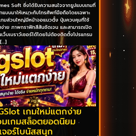
es Soft ซึ่งได้รับความสนใจจากรูปแบบเกมที่
แบบมาให้เหมาะกับโทรศัพท์มือถือโดยเฉพาะ
เกมส่วนใหญ่มีหน้าจอแนวตั้ง ปุ่มควบคุมที่ใช้
ง่าย ภาพกราฟิกสีสันชัดเจน และสามารถเปิด
นเว็บเบราว์เซอร์ได้โดยไม่ต้องติดตั้งโปรแกรม
 […]
GSlot เกมใหม่แตกง่าย
วมเกมสล็อตยอดนิยม
ีเจอร์โบนัสสนุก