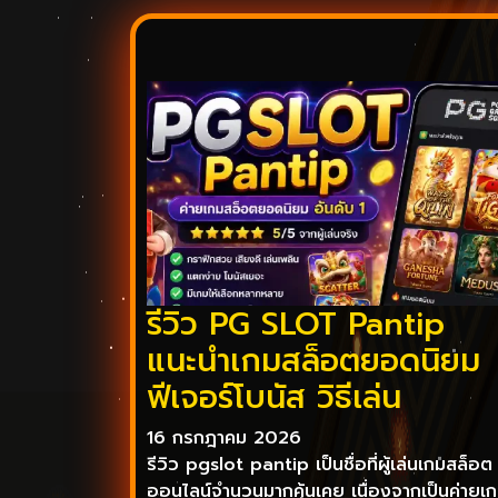
รีวิว PG SLOT Pantip
แนะนำเกมสล็อตยอดนิยม
ฟีเจอร์โบนัส วิธีเล่น
16 กรกฎาคม 2026
รีวิว pgslot pantip เป็นชื่อที่ผู้เล่นเกมสล็อต
ออนไลน์จำนวนมากคุ้นเคย เนื่องจากเป็นค่ายเกม