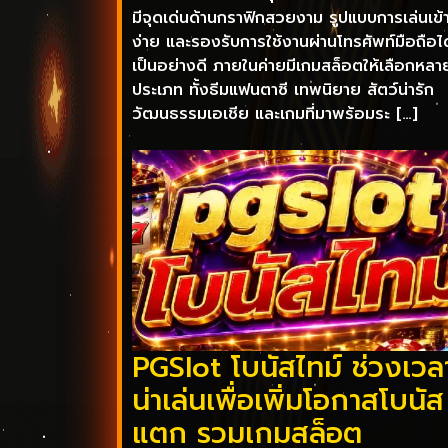
มีจุดเด่นด้านกราฟิกสวยงาม รูปแบบการเล่นเข้
ง่าย และรองรับการใช้งานผ่านโทรศัพท์มือถือได
เป็นอย่างดี ภายในค่ายมีเกมสล็อตให้เลือกหลา
ประเภท ทั้งธีมแฟนตาซี เทพนิยาย สัตว์น่ารัก
วัฒนธรรมเอเชีย และเกมที่มาพร้อมระ […]
PGSlot โบนัสไทม์ ช่วงเวล
น่าเล่นเพื่อเพิ่มโอกาสโบนัส
แตก รวมเกมสล็อต