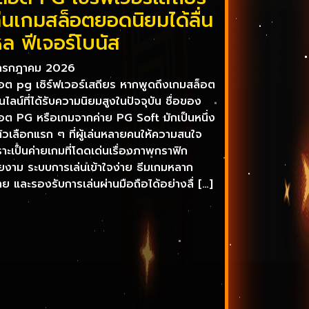
ล่นเกมสล็อตยอดนิยมได้ลื่น
หล ฟีเจอร์โบนัส
กรกฎาคม 2026
อต pg เซิร์ฟเวอร์เสถียร หากพูดถึงเกมสล็อต
ไลน์ที่ได้รับความนิยมสูงในปัจจุบัน ชื่อของ
อต PG หรือเกมจากค่าย PG Soft มักเป็นหนึ่ง
ัวเลือกแรก ๆ ที่ผู้เล่นหลายคนให้ความสนใจ
าะเป็นค่ายเกมที่โดดเด่นเรื่องภาพกราฟิก
งาม ระบบการเล่นเข้าใจง่าย ธีมเกมหลาก
ย และรองรับการเล่นผ่านมือถือได้อย่างลื่ […]