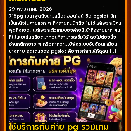
29 พฤษภาคม 2026
718pg เวลาพูดถึงเกมสล็อตออนไลน์ ชื่อ pgslot มัก
เป็นหนึ่งในค่ายแรก ๆ ที่หลายคนนึกถึง ไม่ใช่แค่เพราะมีคน
พูดถึงเยอะ แต่เพราะตัวเกมของค่ายนี้เข้าถึงง่ายมาก คน
ที่ไม่เคยเล่นสล็อตมาก่อนก็สามารถเริ่มได้โดยไม่ต้องนั่ง
อ่านกติกายาว ๆ หรือทำความเข้าใจระบบซับซ้อนเหมือน
บางค่าย จุดเด่นของ pgslot คือการทำเกมให้ดูสน […]
ใช้บริการกับค่าย pg รวมเกม