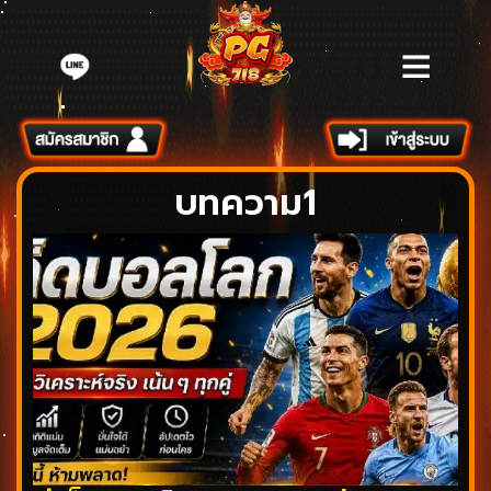
https://www.pgheng99.ai/
บทความ1