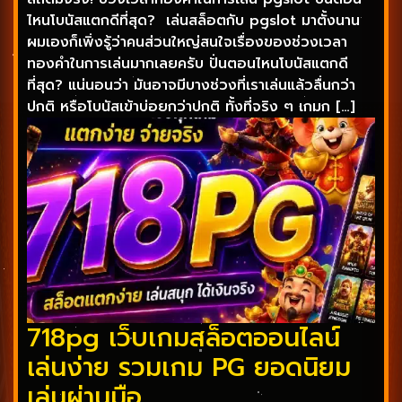
ไหนโบนัสแตกดีที่สุด? เล่นสล็อตกับ pgslot มาตั้งนาน
ผมเองก็เพิ่งรู้ว่าคนส่วนใหญ่สนใจเรื่องของช่วงเวลา
ทองคำในการเล่นมากเลยครับ ปั่นตอนไหนโบนัสแตกดี
ที่สุด? แน่นอนว่า มันอาจมีบางช่วงที่เราเล่นแล้วลื่นกว่า
ปกติ หรือโบนัสเข้าบ่อยกว่าปกติ ทั้งที่จริง ๆ เกมก […]
718pg เว็บเกมสล็อตออนไลน์
เล่นง่าย รวมเกม PG ยอดนิยม
เล่นผ่านมือ