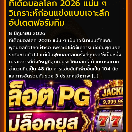
ทีเด็ดบอลโลก 2026 แม่น ๆ
วิเคราะห์ก่อนแข่งแบบเจาะลึก
อัปเดตฟอร์มทีม
8 มิถุนายน 2026
ทีเด็ดบอลโลก 2026 แม่น ๆ เป็นทัวร์นาเมนต์ที่แฟน
ฟุตบอลทั่วโลกเฝ้ารอ เพราะนี่ไม่ใช่แค่การแข่งขันฟุตบอล
ระดับชาติทั่วไป แต่เป็นฟุตบอลโลกครั้งที่ถูกยกให้เป็นหนึ่ง
ในรายการที่ยิ่งใหญ่ที่สุดในประวัติศาสตร์ ด้วยการขยาย
จำนวนทีมเป็น 48 ทีม การแข่งขันที่เพิ่มขึ้นเป็น 104 นัด
และการจัดร่วมกันของ 3 ประเทศเจ้าภาพ […]