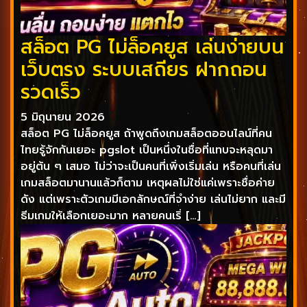
สล็อต PG ไม่ล็อคยูส เล่นง่ายบน
เว็บตรง ระบบเสถียร ฝากถอน
รวดเร็ว
5 มิถุนายน 2026
สล็อต PG ไม่ล็อคยูส ถ้าพูดถึงเกมสล็อตออนไลน์ที่คน
ไทยรู้จักกันเยอะ pgslot เป็นหนึ่งในชื่อที่แทบจะหลุดมา
อยู่ต้น ๆ เสมอ ไม่ว่าจะเป็นคนที่เพิ่งเริ่มเล่น หรือคนที่เล่น
เกมสล็อตมานานแล้วก็ตาม เหตุผลไม่ใช่แค่เพราะชื่อค่าย
ดัง แต่เพราะตัวเกมมีเอกลักษณ์ที่จำง่าย เล่นไม่ยาก และมี
ธีมเกมให้เลือกเยอะมาก หลายคนเริ่ […]