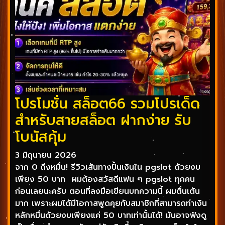
โปรโมชั่น สล็อต66 รวมโปรเด็ด
สำหรับสายสล็อต ฝากง่าย รับ
โบนัสคุ้ม
3 มิถุนายน 2026
จาก 0 ถึงหมื่น! รีวิวเส้นทางปั้นเงินใน pgslot ด้วยงบ
เพียง 50 บาท ผมต้องสวัสดีแฟน ๆ pgslot ทุกคน
ก่อนเลยนะครับ ตอนที่ลงมือเขียนบทความนี้ ผมตื่นเต้น
มาก เพราะผมได้มีโอกาสพูดคุยกับสมาชิกที่สามารถทำเงิน
หลักหมื่นด้วยงบเพียงแค่ 50 บาทเท่านั้นได้! มันอาจฟังดู