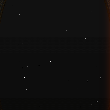
12 ธันวาคม 2024
แนะนำศูนย์รวมเกมสล็อตออนไลน์ที่ดีที่สุด 168galaxy pg
หากคุณกำลังมองหาประสบการณ์การเล่นสล็อตออนไลน์ที่ครบ
ครันทั้งความสนุกและโอกาสในการชนะรางวัลใหญ่ เว็บตรง
อันดับ 1 ที่รวบรวมเกมสล็อตจากค่ายดังมากมายเป็นคำตอบที่
ดีที่สุดสำหรับคุณ การเลือกเล่นสล็อตจากเว็บไซต์ที่มีการ
บริการครบครันและไม่ผ่านเอเย่นต์จะทำให้ […]