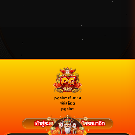
ผ่านมือ
29 พฤษภาคม 2026
718pg เวลาพูดถึงเกมสล็อตออนไลน์ ชื่อ pgslot มักเป็น
หนึ่งในค่ายแรก ๆ ที่หลายคนนึกถึง ไม่ใช่แค่เพราะมีคนพูดถึง
เยอะ แต่เพราะตัวเกมของค่ายนี้เข้าถึงง่ายมาก คนที่ไม่เคยเล่น
สล็อตมาก่อนก็สามารถเริ่มได้โดยไม่ต้องนั่งอ่านกติกายาว ๆ
หรือทำความเข้าใจระบบซับซ้อนเหมือนบางค่าย จุดเด่นของ
pgslot คือการทำเกมให้ดูสน […]
pgslot เว็บตรง
พีจีสล็อต
pgslot