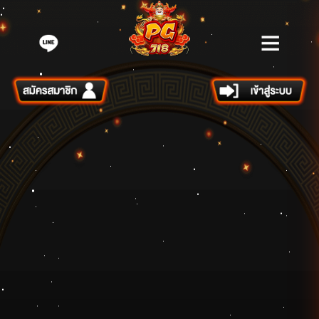
https://www.pgheng99.ai/
article
718pg เว็บเกมสล็อตออนไลน์เล่น
ง่าย รวมเกม PG ยอดนิยม เล่น