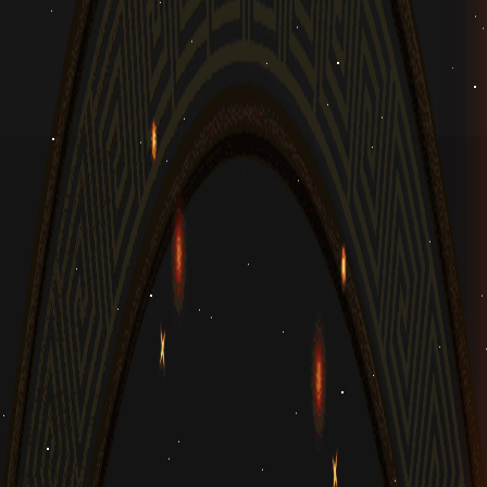
article
PGSlot แนวตั้ง เล่นง่ายบนมือถือ
รองรับทุกระบบ รวมเกมสล็อตยอด
นิยม
21 กรกฎาคม 2026
pgslot แนวตั้ง เป็นชื่อที่ผู้เล่นเกมสล็อตออนไลน์นิยมใช้ค้นหา
เกมจากค่าย PG Soft ซึ่งเป็นผู้พัฒนาเกมที่มีจุดเด่นด้าน
กราฟิก สีสันสดใส ตัวละครมีเอกลักษณ์ และรองรับการเล่น
ผ่านโทรศัพท์มือถือ เกมส่วนใหญ่ออกแบบให้เข้าใจง่าย มีทั้ง
ระบบหมุนวงล้อ ฟีเจอร์โบนัส ฟรีสปิน และตัวคูณรางวัลที่แตก
ต่างกันไปในแต่ละเกม ก่ […]