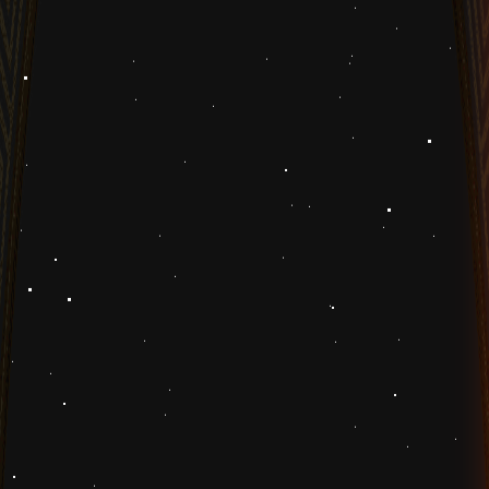
กันออกไป ปัจจุบันเกมสล็อตออนไลน์มีให้เลือกจำนวนมาก
ตั้งแต่สล็อตแบบคลาสสิก สล็อตวิดี […]
article
สล็อต PG เกมที่คนเล่นเยอะที่สุด