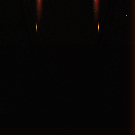
article
ทีมเต็งแชมป์บอลโลก 2026 ล่าสุด
อัปเดตชาติที่มีลุ้นแชมป์มากที่สุด
17 มิถุนายน 2026
ทีมเต็งแชมป์บอลโลก 2026 ล่าสุด เป็นครั้งที่น่าจับตามองมาก
เป็นพิเศษ เพราะนี่คือทัวร์นาเมนต์แรกที่ขยายเป็น 48 ทีมเต็ม
รูปแบบ จำนวนเกมเพิ่มขึ้น เส้นทางสู่แชมป์ยาวขึ้น และทีมใหญ่
ไม่ได้มีสิทธิ์พลาดง่าย ๆ เหมือนเดิม การจะเป็นแชมป์ครั้งนี้