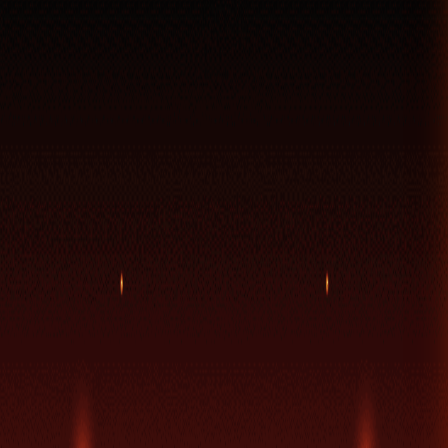
ไม่ใช่แค่มีตัวจริงเก่ง แต่ต้องมีขุมกำลังสำรองแน่นพอ มีระบบ
ทีมชัด และต […]
article
ทำนายผลบอลโลก 2026 โดย AI
วิเคราะห์สถิติ ฟอร์มทีม ตัวผู้เล่น