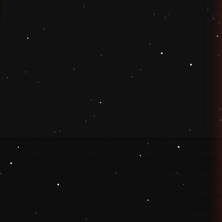
รวมเกมสล็อตยอดนิยม ฟีเจอร์
โบนัสสนุก
17 กรกฎาคม 2026
สล็อต pg เกมที่คนเล่นเยอะที่สุด เป็นหนึ่งในรูปแบบเกมสล็อต
ออนไลน์ที่ได้รับความนิยมอย่างมากในปัจจุบัน ด้วยจุดเด่นด้าน
กราฟิกที่สวยงาม ระบบเกมที่เข้าใจง่าย และธีมเกมที่มีให้เลือก
หลากหลาย ไม่ว่าจะเป็นธีมแฟนตาซี สัตว์นำโชค วัฒนธรรม
เอเชีย การผจญภัย หรือเรื่องราวจากตำนานต่าง ๆ ทำให้ผู้
เล่นสามารถเลือกเกมที่เ […]