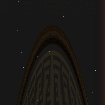
4 สิงหาคม 2026
เกมสล็อตใหม่ล่าสุด pg เป็นชื่อที่ได้รับความสนใจอย่างมากใน
กลุ่มผู้เล่นเกมสล็อตออนไลน์ เนื่องจากมีเกมให้เลือกหลาก
หลาย รูปแบบการเล่นเข้าใจง่าย และมีกราฟิกที่ออกแบบมาให้
เหมาะกับการใช้งานทั้งบนโทรศัพท์มือถือ แท็บเล็ต และ
คอมพิวเตอร์ ผู้เล่นสามารถเลือกเกมตามธีมที่ชอบ ไม่ว่าจะเป็น
แนวผจญภัย แฟนตาซี ผลไม้ อา […]