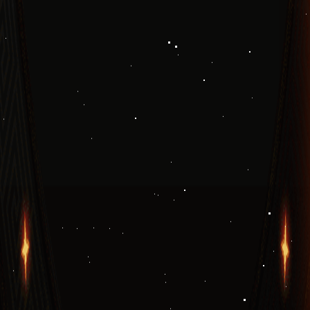
เล่นเกมสล็อตยอดนิยมจากค่าย PG
แท้
8 กรกฎาคม 2026
pgslot เว็บตรง มั่นคง ปลอดภัย ถือเป็นหนึ่งในค่ายเกม
สล็อตออนไลน์ที่ได้รับความนิยมสูงในกลุ่มผู้เล่นยุคใหม่ ด้วย
จุดเด่นเรื่องรูปแบบเกมที่หลากหลาย ภาพกราฟิกสวยงาม
เสียงประกอบสนุก และระบบการเล่นที่เข้าใจง่าย ทำให้ไม่ว่าจะ
เป็นผู้เล่นมือใหม่หรือผู้เล่นที่มีประสบการณ์ ก็สามารถเริ่มต้น
เล่นได้ไม่ยาก จุดเด่นขอ […]