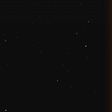
article
รีวิว PG SLOT Pantip แนะนำเกม
สล็อตยอดนิยม ฟีเจอร์โบนัส วิธีเล่น
16 กรกฎาคม 2026
รีวิว pgslot pantip เป็นชื่อที่ผู้เล่นเกมสล็อตออนไลน์จำนวน
มากคุ้นเคย เนื่องจากเป็นค่ายเกมที่มีจุดเด่นด้านกราฟิก
สวยงาม รูปแบบการเล่นเข้าใจง่าย และรองรับการใช้งานผ่าน
โทรศัพท์มือถือได้เป็นอย่างดี ภายในค่ายมีเกมสล็อตให้เลือก
หลายประเภท ทั้งธีมแฟนตาซี เทพนิยาย สัตว์น่ารัก
วัฒนธรรมเอเชีย และเกมที่มาพร้อมระ […]