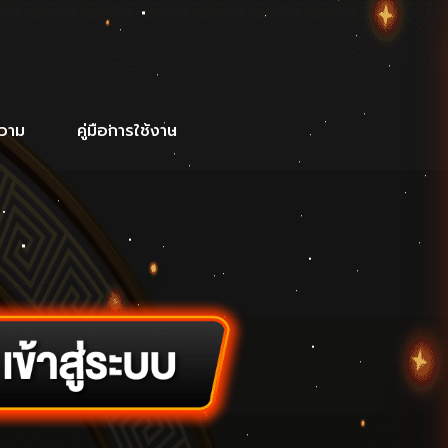
วาม
คู่มือการใช้งาน