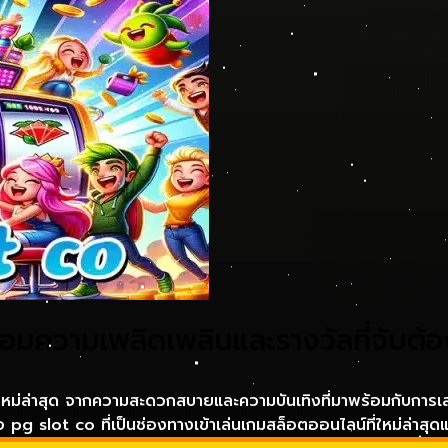
้อมความเพลิดเพลินและรางวัลที่จับต้อ
่ล่าสุด จากความสะดวกสบายและความบันเทิงที่มาพร้อมกับการเล่นเกม
ือ pg slot co ที่เป็นช่องทางเข้าเล่นเกมสล็อตออนไลน์ที่ใหม่ล่าสุ